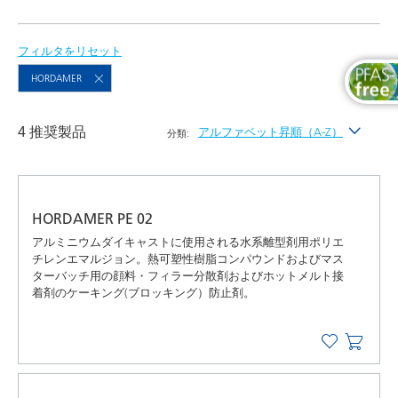
フィルタをリセット
HORDAMER
4 推奨製品
アルファベット昇順（A-Z）
分類:
最新
アルファベット昇順（A-Z）
HORDAMER PE 02
アルファベット降順（Z-A）
アルミニウムダイキャストに使用される水系離型剤用ポリエ
チレンエマルジョン。熱可塑性樹脂コンパウンドおよびマス
ターバッチ用の顔料・フィラー分散剤およびホットメルト接
着剤のケーキング(ブロッキング）防止剤。