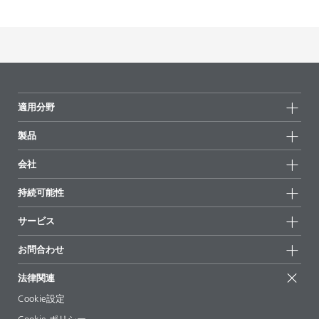
適用分野
製品
製品グループ
会社
全製品
会社情報
持続可能性
ハイライト
ニュース
持続可能性
サービス
拠点と販売代理店
持続可能な製品
お問合せ
展示会 & イベント
お問合わせ
サクセスストーリー
配合の出発点
経営陣
お問合せ先
EcoVadis
法律関連
論文記事
キャリア
BYKinside
証明書
Cookie設定
ebooks(電子書籍)
フォロー