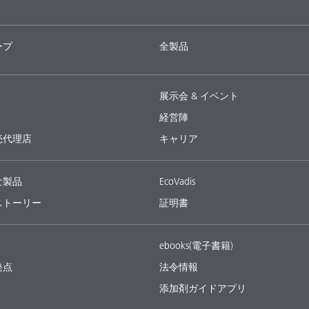
ープ
全製品
展示会 & イベント
経営陣
売代理店
キャリア
な製品
EcoVadis
ストーリー
証明書
ebooks(電子書籍)
発点
法令情報
添加剤ガイドアプリ