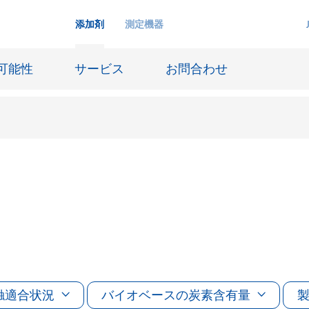
添加剤
測定機器
可能性
サービス
お問合わせ
インクジェットインキ
ー貯蔵
皮革仕上げとコーティング生地
ーサイジング
潤滑油および離型
防食および船舶塗料
び耐火
オイル&ガス分野
用塗料
触適合状況
バイオベースの炭素含有量
紙コーティング