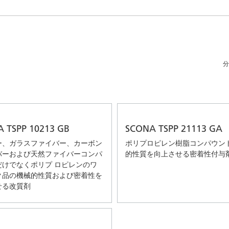
アおよび業務・工業用洗浄剤
パーソナルケア
分
 TSPP 10213 GB
SCONA TSPP 21113 GA
ー、ガラスファイバー、カーボン
ポリプロピレン樹脂コンパウン
バーおよび天然ファイバーコンパ
的性質を向上させる密着性付与
だけでなくポリプ ロピレンのワ
ク品の機械的性質および密着性を
せる改質剤