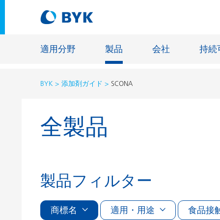
適用分野
製品
会社
持続
BYK
添加剤ガイド
SCONA
適用分野別の推奨製品
全製品
適用分野別の推奨製品
建設材料
接着剤およびシーリング材
エネルギ
建築塗料
ファイバ
自動車・車両用塗料
床用塗料
製品フィルター
自動車補修塗料
鋳造およ
缶コーティング
商標名
適用・用途
一般工業
食品接