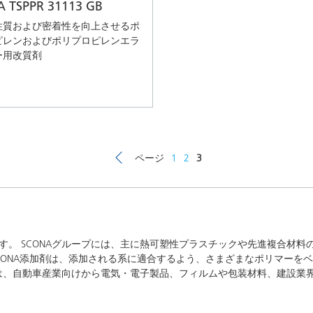
 TSPPR 31113 GB
性質および密着性を向上させるポ
ピレンおよびポリプロピレンエラ
ー用改質剤
ページ
1
2
3
群です。 SCONAグループには、主に熱可塑性プラスチックや先進複合材
CONA添加剤は、添加される系に適合するよう、さまざまなポリマーを
途は、自動車産業向けから電気・電子製品、フィルムや包装材料、建設業