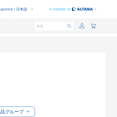
Japanese / 日本語
A member of
粉体塗料
印刷インキ
PVCコンパウンド
PVCプラスチゾル
熱可塑性プラスチック
製品グループ
熱硬化性プラスチック