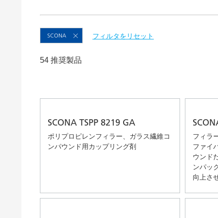
粘土（活性白土）触媒
ホームケ
コイルコーティング
SCONA
フィルタをリセット
54 推奨製品
SCONA TSPP 8219 GA
SCONA
ポリプロピレンフィラー、ガラス繊維コ
フィラ
ンパウンド用カップリング剤
ファイ
ウンド
ンパッ
向上さ