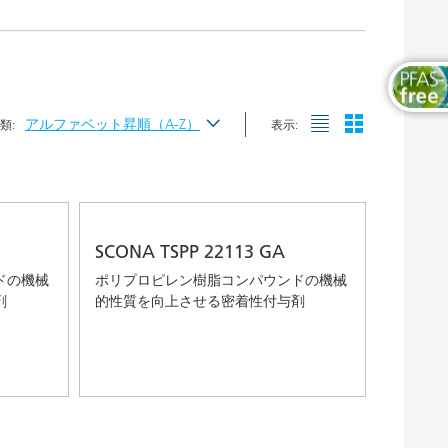
木工および家具用塗料
アルファベット昇順（A-Z）
類:
表示:
最新
アルファベット昇順（A-Z）
アルファベット降順（Z-A）
SCONA TSPP 22113 GA
ドの機械
ポリプロピレン樹脂コンパウンドの機械
剤
的性質を向上させる密着性付与剤