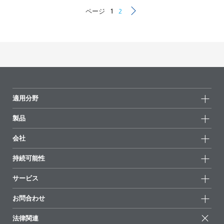
ページ
1
2
適用分野
製品
製品グループ
会社
全製品
会社情報
持続可能性
ハイライト
ニュース
持続可能性
サービス
拠点と販売代理店
持続可能な製品
お問合せ
展示会 & イベント
お問合わせ
サクセスストーリー
配合の出発点
経営陣
お問合せ先
EcoVadis
法律関連
論文記事