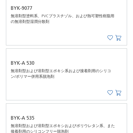
BYK-9077
無溶剤型塗料系、PVCプラスチゾル、および熱可塑性樹脂用
の無溶剤型湿潤分散剤
BYK-A 530
無溶剤型および溶剤型エポキシ系および接着剤用のシリコ
ン/ポリマー併用系脱泡剤
BYK-A 535
無溶剤型および溶剤型エポキシおよびポリウレタン系、また
接着剤用のシリコンフリー脱泡剤