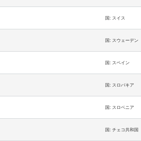
国:
スイス
国:
スウェーデン
国:
スペイン
国:
スロバキア
国:
スロベニア
国:
チェコ共和国