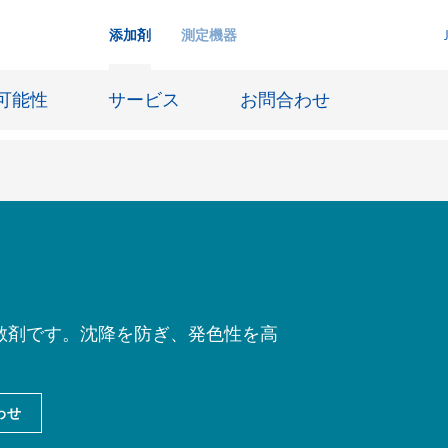
添加剤
測定機器
可能性
サービス
お問合わせ
インクジェットインキ
ー貯蔵
皮革仕上げとコーティング生地
ーサイジング
潤滑油および離型
散剤です。沈降を防ぎ、発色性を高
防食および船舶塗料
び耐火
オイル&ガス分野
わせ
用塗料
紙コーティング