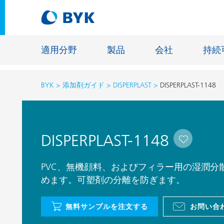
適用分野
製品
会社
持続
BYK
添加剤ガイド
DISPERPLAST
DISPERPLAST-1148
適用分野別の推奨製品
適用分野別の推奨製品
建設材料
DISPERPLAST-1148
接着剤およびシーリング材
エネルギ
建築塗料
ファイバ
PVC、無機顔料、およびフィラー用の湿潤分
自動車・車両用塗料
めます。可塑剤の分離を防ぎます。
床用塗料
自動車補修塗料
鋳造およ
無料サンプルを注文する
お問い合
缶コーティング
一般工業