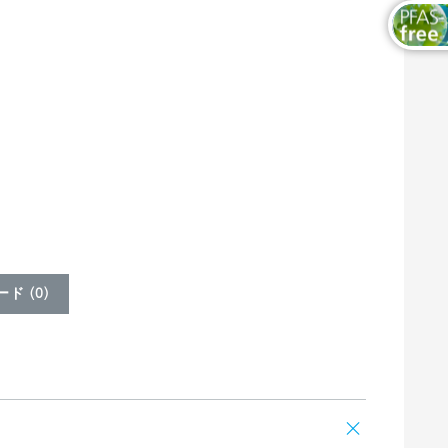
ド (
0
)