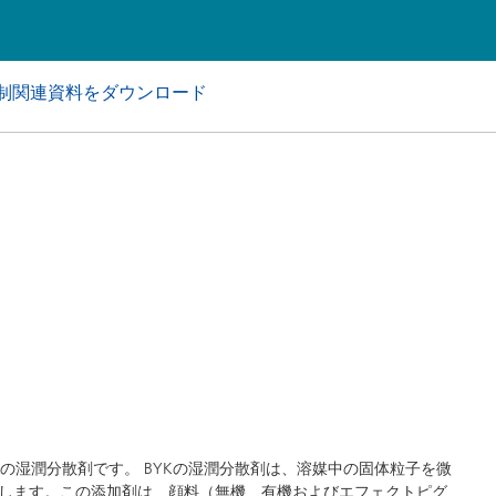
アおよび業務・工業用洗浄剤
パーソナルケア
制関連資料をダウンロード
PVC用の湿潤分散剤です。 BYKの湿潤分散剤は、溶媒中の固体粒子を微
します。この添加剤は、顔料（無機、有機およびエフェクトピグ