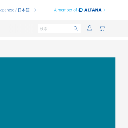
Japanese / 日本語
A member of
粉体塗料
印刷インキ
PVCコンパウンド
PVCプラスチゾル
熱可塑性プラスチック
熱硬化性プラスチック