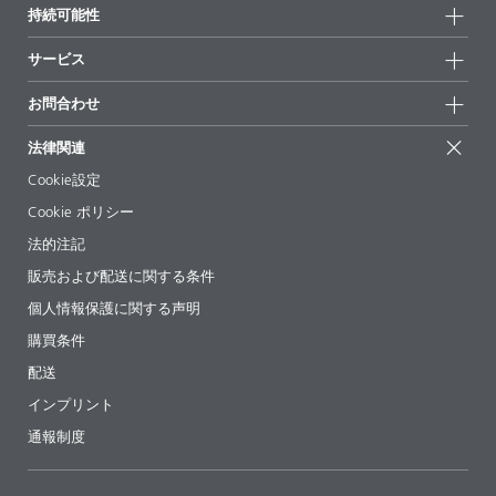
会社情報
持続可能性
ハイライト
ニュース
持続可能性
サービス
拠点と販売代理店
持続可能な製品
お問合せ
展示会 & イベント
お問合わせ
サクセスストーリー
配合の出発点
経営陣
お問合せ先
EcoVadis
法律関連
論文記事
キャリア
BYKinside
証明書
Cookie設定
ebooks(電子書籍)
フォロー
Cookie ポリシー
法令情報
法的注記
添加剤ガイドアプリ
販売および配送に関する条件
ビデオ
個人情報保護に関する声明
ダウンロード
購買条件
配送
インプリント
通報制度