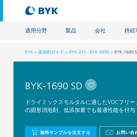
適用分野
製品
会社
持続
BYK
添加剤ガイド
BYK-011 - BYK-9890
BYK-1690 
適用分野別の推奨製品
適用分野別の推奨製品
建設材料
BYK-1690 SD
接着剤およびシーリング材
エネルギ
建築塗料
ファイバ
ドライミックスモルタルに適したVOCフリ
自動車・車両用塗料
の固形消泡剤、低添加量でも最適性能を付与
床用塗料
自動車補修塗料
鋳造およ
缶コーティング
一般工業
無料サンプルを注文する
お問い合