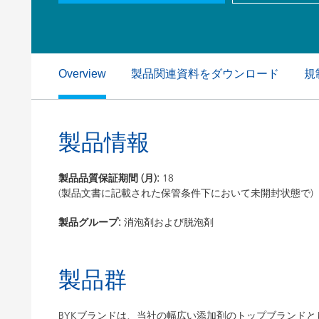
粘土（活性白土）触媒
ホームケ
コイルコーティング
製品関連資料をダウンロード
規
Overview
製品情報
製品品質保証期間 (月):
18
(製品文書に記載された保管条件下において未開封状態で)
製品グループ:
消泡剤および脱泡剤
製品群
BYKブランドは、当社の幅広い添加剤のトップブランドと