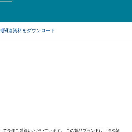
アおよび業務・工業用洗浄剤
パーソナルケア
制関連資料をダウンロード
して長年ご愛顧いただいています。 この製品ブランドは、消泡剤