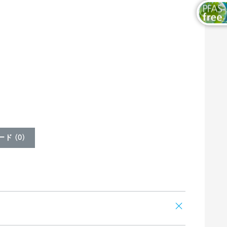
ド (
0
)