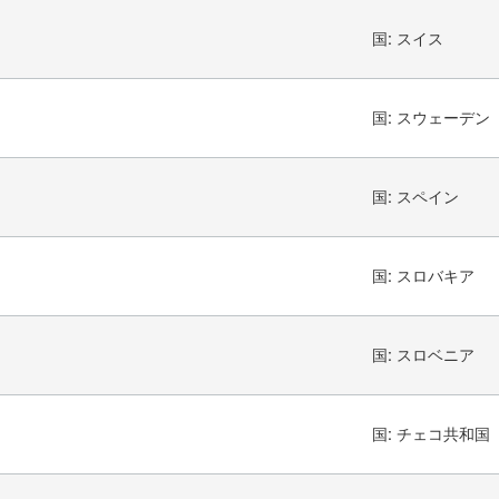
国:
スイス
国:
スウェーデン
国:
スペイン
国:
スロバキア
国:
スロベニア
国:
チェコ共和国