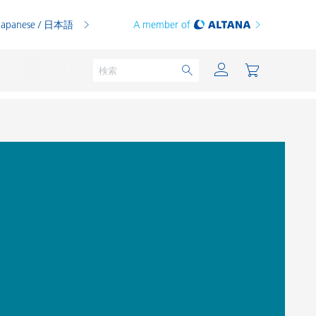
Japanese / 日本語
A member of
粉体塗料
印刷インキ
PVCコンパウンド
PVCプラスチゾル
熱可塑性プラスチック
熱硬化性プラスチック