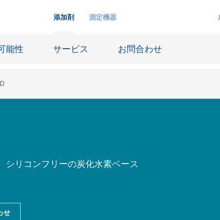
添加剤
測定機器
可能性
サービス
お問合わせ
SD
インクジェットインキ
ー貯蔵
皮革仕上げとコーティング生地
ーサイジング
潤滑油および離型
ー、シリコンフリーの炭化水素ベース
防食および船舶塗料
び耐火
オイル&ガス分野
用塗料
紙コーティング
わせ