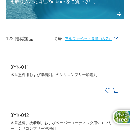
を取り入れた当社のe-bookをご覧下さい。
122 推奨製品
アルファベット昇順（A-Z）
分類:
最新
アルファベット昇順（A-Z）
BYK-011
アルファベット降順（Z-A）
水系塗料用および接着剤用のシリコンフリー消泡剤
BYK-012
水系塗料、接着剤、およびペーパーコーティング用VOCフリ
ー、シリコンフリー消泡剤