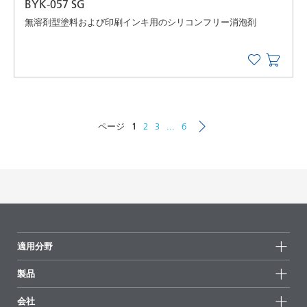
BYK-057 SG
無溶剤型塗料および印刷インキ用のシリコンフリー消泡剤
ページ
1
2
3
...
6
適用分野
製品
製品グループ
会社