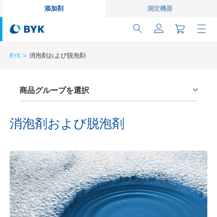
添加剤
測定機器
BYK
消泡剤および脱泡剤
商品グループを選択
プロセス添加剤
消泡剤および脱泡剤
レオロジー剤
ワックス添加剤
密着性付与剤およびカップリング剤
消泡剤および脱泡剤
湿潤分散剤