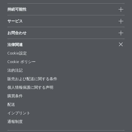
全製品
会社情報
持続可能性
ハイライト
ニュース
持続可能性
サービス
拠点と販売代理店
持続可能な製品
お問合せ
展示会 & イベント
お問合わせ
サクセスストーリー
配合の出発点
経営陣
お問合せ先
EcoVadis
法律関連
論文記事
キャリア
BYKinside
証明書
Cookie設定
ebooks(電子書籍)
フォロー
Cookie ポリシー
法令情報
法的注記
添加剤ガイドアプリ
販売および配送に関する条件
ビデオ
個人情報保護に関する声明
ダウンロード
購買条件
配送
インプリント
通報制度