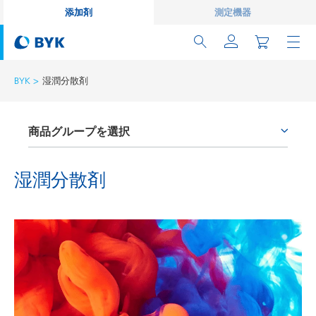
添加剤
測定機器
BYK
湿潤分散剤
商品グループを選択
プロセス添加剤
湿潤分散剤
レオロジー剤
ワックス添加剤
密着性付与剤およびカップリング剤
消泡剤および脱泡剤
湿潤分散剤