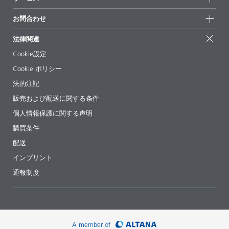
拠点と販売代理店
持続可能な製品
お問合せ
展示会 & イベント
お問合わせ
サクセスストーリー
配合の出発点
経営陣
お問合せ先
EcoVadis
法律関連
論文記事
キャリア
BYKinside
証明書
Cookie設定
ebooks(電子書籍)
フォロー
Cookie ポリシー
法令情報
法的注記
添加剤ガイドアプリ
販売および配送に関する条件
ビデオ
個人情報保護に関する声明
ダウンロード
購買条件
配送
インプリント
通報制度
A member of