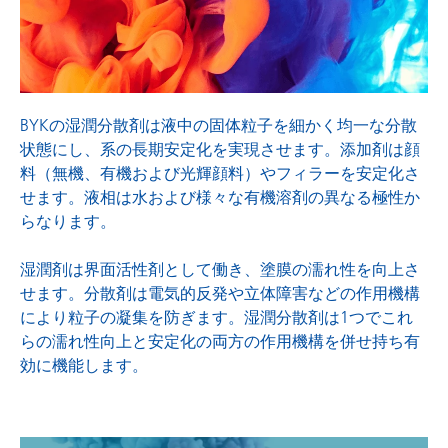
表面調整剤
BYKの湿潤分散剤は液中の固体粒子を細かく均一な分散
状態にし、系の長期安定化を実現させます。添加剤は顔
料（無機、有機および光輝顔料）やフィラーを安定化さ
せます。液相は水および様々な有機溶剤の異なる極性か
らなります。
湿潤剤は界面活性剤として働き、塗膜の濡れ性を向上さ
せます。分散剤は電気的反発や立体障害などの作用機構
により粒子の凝集を防ぎます。湿潤分散剤は1つでこれ
らの濡れ性向上と安定化の両方の作用機構を併せ持ち有
効に機能します。