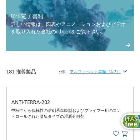
BYK電子書籍
詳しい情報は、図表やアニメーションおよびビデオ
を取り入れた当社のe-bookをご覧下さい。
181 推奨製品
アルファベット昇順（A-Z）
分類:
最新
アルファベット昇順（A-Z）
ANTI-TERRA-202
アルファベット降順（Z-A）
中極性から低極性の溶剤系厚膜型およびプライマー用のコン
トロールされた凝集タイプの湿潤分散剤