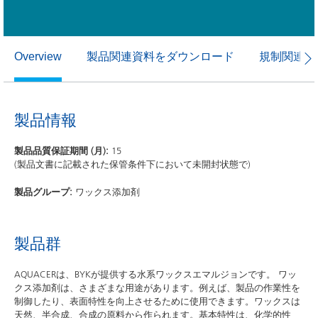
製品関連資料をダウンロード
規制関連資
Overview
製品情報
製品品質保証期間 (月):
15
(製品文書に記載された保管条件下において未開封状態で)
製品グループ:
ワックス添加剤
製品群
AQUACERは、BYKが提供する水系ワックスエマルジョンです。 ワッ
クス添加剤は、さまざまな用途があります。例えば、製品の作業性を
制御したり、表面特性を向上させるために使用できます。ワックスは
天然、半合成、合成の原料から作られます。基本特性は、化学的性