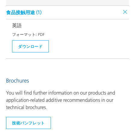
食品接触用途 (
1
)
英語
フォーマット:
PDF
ダウンロード
Brochures
You will find further information on our products and
application-related additive recommendations in our
technical brochures.
技術パンフレット