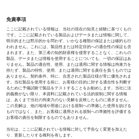
免責事項
ここに記載されている情報は、当社の現在の知見と経験に基づくもの
です。ここに記載されている製品およびデータまたは情報に関して、
明示的または黙示的かを問わず、いかなる種類の保証または確約も行
われません。これには、製品性または特定目的への適合性の保証も含
まれます。また、第三者の知的財産権を侵害することなく、これらの
製品、データまたは情報を使用することについても、一切の保証はあ
りません。製品の適合性、使用、または適用に関する情報は拘束力を
持たず、製品の特性、使用、または適用に関する責任を負うものでは
ありません。契約条件、特に、合意された製品仕様が常に優先されま
す。当社製品を使用する前に、お客様の目的に対する適合性を判断す
るために予備試験で製品をテストすることをお勧めします。当社に法
的義務がない限り、本資料に記載されている法的規制に関する情報
は、あくまで当社の拘束力のない見解を反映したものに過ぎません。
この見解は、他の地域や用途における規制への準拠した使用を妨げる
ものではなく、また、お客様に適用される規制への準拠性を評価する
お客様の責任を制限するものでもありません。
当社は、ここに記載されている情報に対して予告なく変更を加えた
り、更新したりする権利を有します。