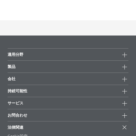
適用分野
製品
製品グループ
会社
全製品
会社情報
持続可能性
ハイライト
ニュース
持続可能性
サービス
拠点と販売代理店
持続可能な製品
お問合せ
展示会 & イベント
お問合わせ
サクセスストーリー
配合の出発点
経営陣
お問合せ先
EcoVadis
法律関連
論文記事
キャリア
BYKinside
証明書