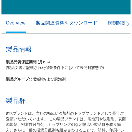
製品関連資料をダウンロード
規制関連資
Overview
製品情報
製品品質保証期間 (月):
24
(製品文書に記載された保管条件下において未開封状態で)
製品グループ:
消泡剤および脱泡剤
製品群
BYKブランドは、当社の幅広い添加剤のトップブランドとして長年ご
愛顧いただいています。 この製品ブランドは、消泡剤や脱泡剤、表面
添加剤、密着性付与剤、カップリング剤など幅広い製品群を取り揃
え、さらに一部の湿潤分散剤も組み合わせることで、塗料、印刷イン