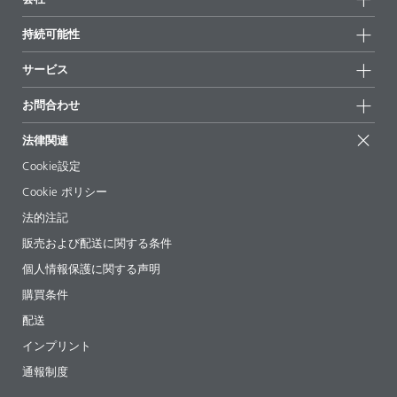
全製品
会社情報
持続可能性
ハイライト
ニュース
持続可能性
サービス
拠点と販売代理店
持続可能な製品
お問合せ
展示会 & イベント
お問合わせ
サクセスストーリー
配合の出発点
経営陣
お問合せ先
EcoVadis
法律関連
論文記事
キャリア
BYKinside
証明書
Cookie設定
ebooks(電子書籍)
フォロー
Cookie ポリシー
法令情報
法的注記
添加剤ガイドアプリ
販売および配送に関する条件
ビデオ
個人情報保護に関する声明
ダウンロード
購買条件
配送
インプリント
通報制度