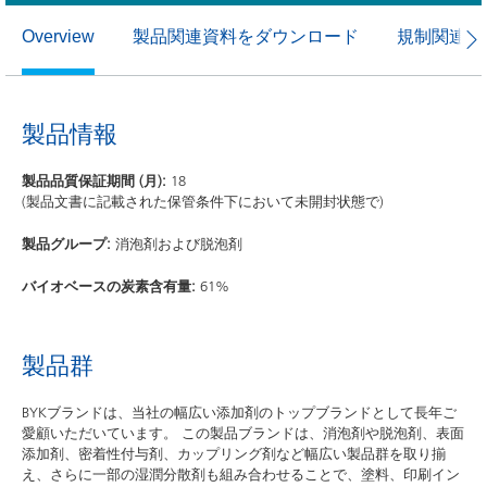
製品関連資料をダウンロード
規制関連資
Overview
製品情報
製品品質保証期間 (月):
18
(製品文書に記載された保管条件下において未開封状態で)
製品グループ:
消泡剤および脱泡剤
バイオベースの炭素含有量:
61%
製品群
BYKブランドは、当社の幅広い添加剤のトップブランドとして長年ご
愛顧いただいています。 この製品ブランドは、消泡剤や脱泡剤、表面
添加剤、密着性付与剤、カップリング剤など幅広い製品群を取り揃
え、さらに一部の湿潤分散剤も組み合わせることで、塗料、印刷イン