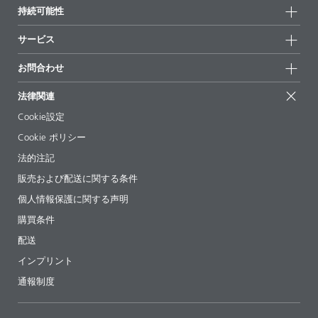
会社情報
持続可能性
ハイライト
ニュース
持続可能性
サービス
拠点と販売代理店
持続可能な製品
お問合せ
展示会 & イベント
お問合わせ
サクセスストーリー
配合の出発点
経営陣
お問合せ先
EcoVadis
法律関連
論文記事
キャリア
BYKinside
証明書
Cookie設定
ebooks(電子書籍)
フォロー
Cookie ポリシー
法令情報
法的注記
添加剤ガイドアプリ
販売および配送に関する条件
ビデオ
個人情報保護に関する声明
ダウンロード
購買条件
配送
インプリント
通報制度