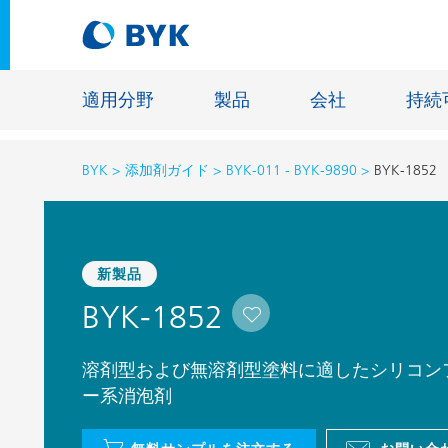
適用分野
製品
会社
持続
BYK
添加剤ガイド
BYK-011 - BYK-9890
BYK-1852
適用分野別の推奨製品
適用分野別の推奨製品
建設材料
新製品
接着剤およびシーリング材
エネルギ
BYK-1852
建築塗料
ファイバ
自動車・車両用塗料
床用塗料
溶剤型および無溶剤型塗料に適したシリコン
自動車補修塗料
鋳造およ
ー系消泡剤
缶コーティング
一般工業