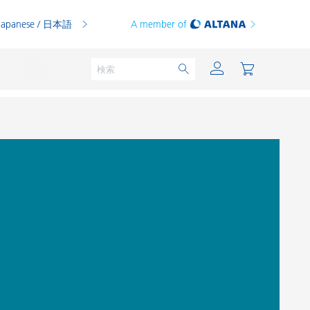
Japanese / 日本語
A member of
粉体塗料
印刷インキ
PVCコンパウンド
PVCプラスチゾル
熱可塑性プラスチック
熱硬化性プラスチック