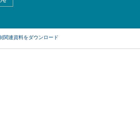
わせ
アおよび業務・工業用洗浄剤
パーソナルケア
制関連資料をダウンロード