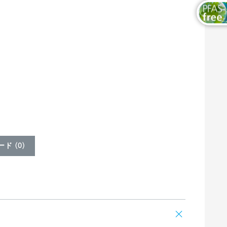
ド (
0
)