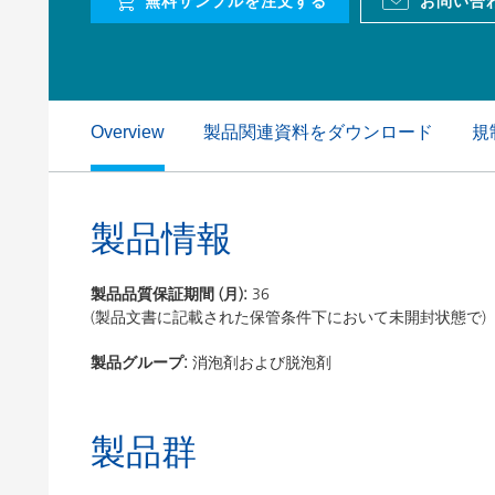
無料サンプルを注文する
お問い合
粘土（活性白土）触媒
ホームケ
コイルコーティング
製品関連資料をダウンロード
規
Overview
製品情報
製品品質保証期間 (月):
36
(製品文書に記載された保管条件下において未開封状態で)
製品グループ:
消泡剤および脱泡剤
製品群