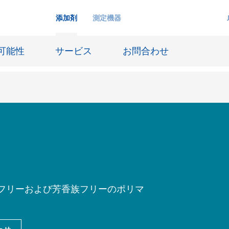
添加剤
測定機器
可能性
サービス
お問合わせ
インクジェットインキ
ー貯蔵
皮革仕上げとコーティング生地
ーサイジング
潤滑油および離型
防食および船舶塗料
フリーおよび芳香族フリーのポリマ
び耐火
オイル&ガス分野
用塗料
紙コーティング