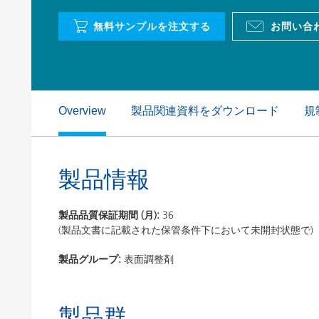
粘土（活性白土）触媒
ホームケ
無料サンプルを注文する
お問い合
コイルコーティング
製品関連資料をダウンロード
規
Overview
製品情報
製品品質保証期間 (月):
36
(製品文書に記載された保管条件下において未開封状態で)
製品グループ:
表面調整剤
製品群