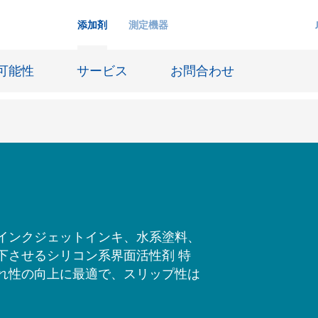
添加剤
測定機器
可能性
サービス
お問合わせ
インクジェットインキ
ー貯蔵
皮革仕上げとコーティング生地
ーサイジング
潤滑油および離型
インクジェットインキ、水系塗料、
下させるシリコン系界面活性剤 特
防食および船舶塗料
れ性の向上に最適で、スリップ性は
び耐火
オイル&ガス分野
用塗料
紙コーティング