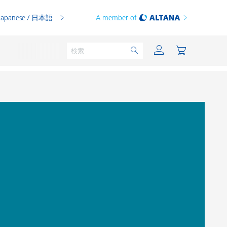
Japanese / 日本語
A member of
粉体塗料
印刷インキ
PVCコンパウンド
PVCプラスチゾル
熱可塑性プラスチック
熱硬化性プラスチック