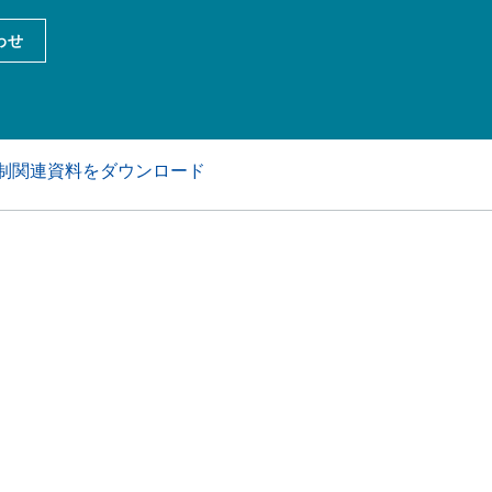
アおよび業務・工業用洗浄剤
パーソナルケア
わせ
制関連資料をダウンロード