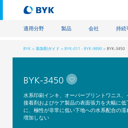
適用分野
製品
会社
持続
BYK
添加剤ガイド
BYK-011 - BYK-9890
BYK-3450
適用分野別の推奨製品
適用分野別の推奨製品
建設材料
BYK-3450
接着剤およびシーリング材
エネルギ
建築塗料
ファイバ
水系印刷インキ、オーバープリントワニス、
自動車・車両用塗料
接着剤およびケア製品の表面張力を大幅に低
床用塗料
に、極性が非常に低い下地への水系配合の濡
自動車補修塗料
鋳造およ
増加しない
缶コーティング
一般工業