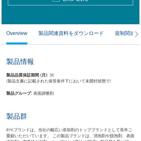
製品関連資料をダウンロード
規制関連資
Overview
製品情報
製品品質保証期間 (月):
36
(製品文書に記載された保管条件下において未開封状態で)
製品グループ:
表面調整剤
製品群
BYKブランドは、当社の幅広い添加剤のトップブランドとして長年ご
愛顧いただいています。 この製品ブランドは、消泡剤や脱泡剤、表面