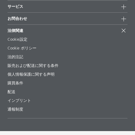
持続可能性
サービス
拠点と販売代理店
持続可能な製品
お問合せ
展示会 & イベント
お問合わせ
サクセスストーリー
配合の出発点
経営陣
お問合せ先
EcoVadis
法律関連
論文記事
キャリア
BYKinside
証明書
Cookie設定
ebooks(電子書籍)
フォロー
Cookie ポリシー
法令情報
法的注記
添加剤ガイドアプリ
販売および配送に関する条件
ビデオ
個人情報保護に関する声明
ダウンロード
購買条件
配送
インプリント
通報制度