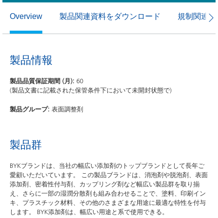
製品関連資料をダウンロード
規制関連資
Overview
製品情報
製品品質保証期間 (月):
60
(製品文書に記載された保管条件下において未開封状態で)
製品グループ:
表面調整剤
製品群
BYKブランドは、当社の幅広い添加剤のトップブランドとして長年ご
愛顧いただいています。 この製品ブランドは、消泡剤や脱泡剤、表面
添加剤、密着性付与剤、カップリング剤など幅広い製品群を取り揃
え、さらに一部の湿潤分散剤も組み合わせることで、塗料、印刷イン
キ、プラスチック材料、その他のさまざまな用途に最適な特性を付与
します。 BYK添加剤は、幅広い用途と系で使用できる。