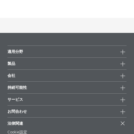
適用分野
製品
製品グループ
会社
全製品
会社情報
持続可能性
ハイライト
ニュース
持続可能性
サービス
拠点と販売代理店
持続可能な製品
お問合せ
展示会 & イベント
お問合わせ
サクセスストーリー
配合の出発点
経営陣
お問合せ先
EcoVadis
法律関連
論文記事
キャリア
BYKinside
証明書
Cookie設定