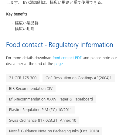
します。 BYK添加剤は、幅広い用途と系で使用できる。
Key benefits
幅広い製品群
幅広い用途
Food contact - Regulatory information
For more details download
food contact PDF
and please note our
disclaimer at the end of the
page
21 CFR 175.300
CoE Resolution on Coatings AP(2004)1
BfR-Recommendation XIV
BfR-Recommendation XXXVI Paper & Paperboard
Plastics Regulation PIM (EC) 10/2011
Swiss Ordinance 817.023.21, Annex 10
Nestlè Guidance Note on Packaging Inks (Oct. 2018)