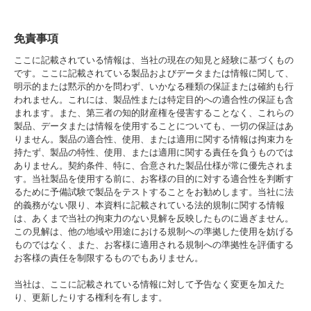
免責事項
ここに記載されている情報は、当社の現在の知見と経験に基づくもの
です。ここに記載されている製品およびデータまたは情報に関して、
明示的または黙示的かを問わず、いかなる種類の保証または確約も行
われません。これには、製品性または特定目的への適合性の保証も含
まれます。また、第三者の知的財産権を侵害することなく、これらの
製品、データまたは情報を使用することについても、一切の保証はあ
りません。製品の適合性、使用、または適用に関する情報は拘束力を
持たず、製品の特性、使用、または適用に関する責任を負うものでは
ありません。契約条件、特に、合意された製品仕様が常に優先されま
す。当社製品を使用する前に、お客様の目的に対する適合性を判断す
るために予備試験で製品をテストすることをお勧めします。当社に法
的義務がない限り、本資料に記載されている法的規制に関する情報
は、あくまで当社の拘束力のない見解を反映したものに過ぎません。
この見解は、他の地域や用途における規制への準拠した使用を妨げる
ものではなく、また、お客様に適用される規制への準拠性を評価する
お客様の責任を制限するものでもありません。
当社は、ここに記載されている情報に対して予告なく変更を加えた
り、更新したりする権利を有します。