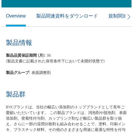
製品関連資料をダウンロード
規制関連資
Overview
製品情報
製品品質保証期間 (月):
36
(製品文書に記載された保管条件下において未開封状態で)
製品グループ:
表面調整剤
製品群
BYKブランドは、当社の幅広い添加剤のトップブランドとして長年ご
愛顧いただいています。 この製品ブランドは、消泡剤や脱泡剤、表面
添加剤、密着性付与剤、カップリング剤など幅広い製品群を取り揃
え、さらに一部の湿潤分散剤も組み合わせることで、塗料、印刷イン
キ、プラスチック材料、その他のさまざまな用途に最適な特性を付与