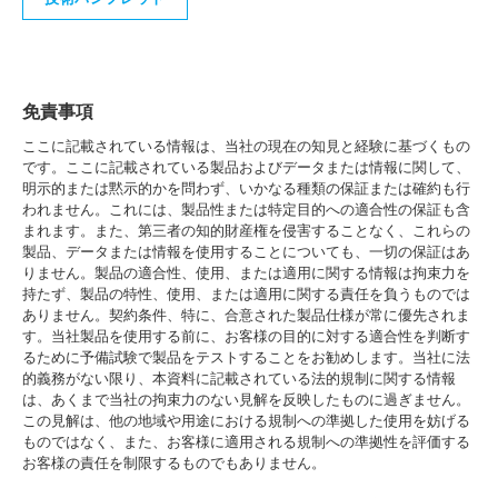
免責事項
ここに記載されている情報は、当社の現在の知見と経験に基づくもの
です。ここに記載されている製品およびデータまたは情報に関して、
明示的または黙示的かを問わず、いかなる種類の保証または確約も行
われません。これには、製品性または特定目的への適合性の保証も含
まれます。また、第三者の知的財産権を侵害することなく、これらの
製品、データまたは情報を使用することについても、一切の保証はあ
りません。製品の適合性、使用、または適用に関する情報は拘束力を
持たず、製品の特性、使用、または適用に関する責任を負うものでは
ありません。契約条件、特に、合意された製品仕様が常に優先されま
す。当社製品を使用する前に、お客様の目的に対する適合性を判断す
るために予備試験で製品をテストすることをお勧めします。当社に法
的義務がない限り、本資料に記載されている法的規制に関する情報
は、あくまで当社の拘束力のない見解を反映したものに過ぎません。
この見解は、他の地域や用途における規制への準拠した使用を妨げる
ものではなく、また、お客様に適用される規制への準拠性を評価する
お客様の責任を制限するものでもありません。