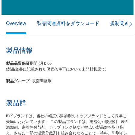
製品関連資料をダウンロード
規制関連資
Overview
製品情報
製品品質保証期間 (月):
60
(製品文書に記載された保管条件下において未開封状態で)
製品グループ:
表面調整剤
製品群
BYKブランドは、当社の幅広い添加剤のトップブランドとして長年ご
愛顧いただいています。 この製品ブランドは、消泡剤や脱泡剤、表面
添加剤、密着性付与剤、カップリング剤など幅広い製品群を取り揃
え、さらに一部の湿潤分散剤も組み合わせることで、塗料、印刷イン