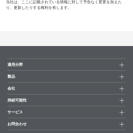
当社は、ここに記載されている情報に対して予告なく変更を加えた
り、更新したりする権利を有します。
適用分野
製品
製品グループ
会社
全製品
会社情報
持続可能性
ハイライト
ニュース
持続可能性
サービス
拠点と販売代理店
持続可能な製品
お問合せ
展示会 & イベント
お問合わせ
サクセスストーリー
配合の出発点
経営陣
お問合せ先