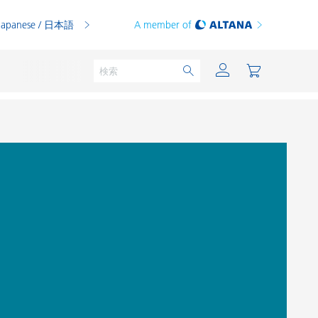
Japanese / 日本語
A member of
粉体塗料
印刷インキ
PVCコンパウンド
PVCプラスチゾル
熱可塑性プラスチック
熱硬化性プラスチック