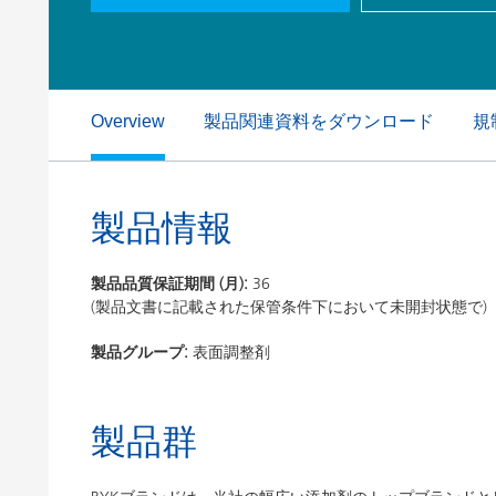
粘土（活性白土）触媒
ホームケ
コイルコーティング
製品関連資料をダウンロード
規
Overview
製品情報
製品品質保証期間 (月):
36
(製品文書に記載された保管条件下において未開封状態で)
製品グループ:
表面調整剤
製品群