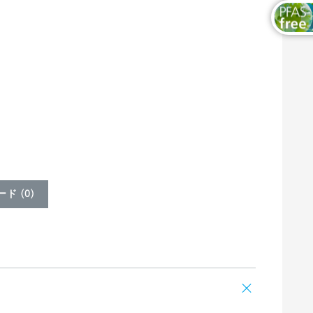
ド (
0
)