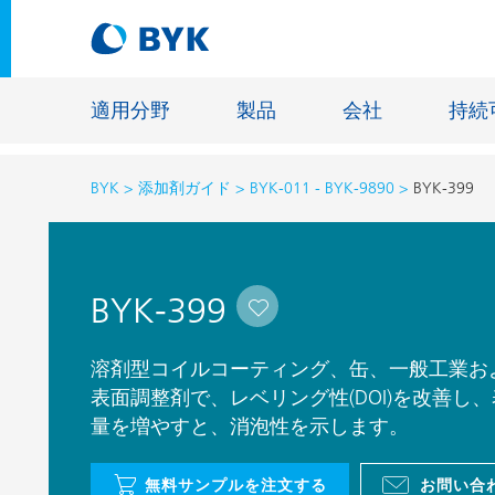
適用分野
製品
会社
持続
BYK
添加剤ガイド
BYK-011 - BYK-9890
BYK-399
適用分野別の推奨製品
適用分野別の推奨製品
建設材料
BYK-399
接着剤およびシーリング材
エネルギ
建築塗料
ファイバ
溶剤型コイルコーティング、缶、一般工業お
自動車・車両用塗料
表面調整剤で、レベリング性(DOI)を改善
床用塗料
量を増やすと、消泡性を示します。
自動車補修塗料
鋳造およ
缶コーティング
一般工業
無料サンプルを注文する
お問い合