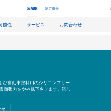
添加剤
測定機器
可能性
サービス
お問合わせ
インクジェットインキ
ー貯蔵
皮革仕上げとコーティング生地
ーサイジング
潤滑油および離型
よび自動車塗料用のシリコンフリー
し、表面張力をやや低下させます。添加
防食および船舶塗料
び耐火
オイル&ガス分野
用塗料
紙コーティング
わせ