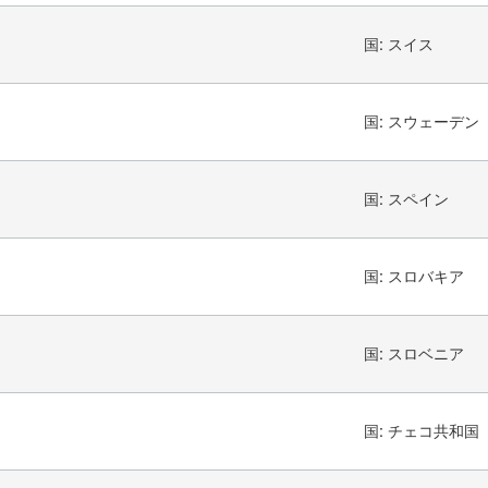
国:
スイス
国:
スウェーデン
国:
スペイン
国:
スロバキア
国:
スロベニア
国:
チェコ共和国