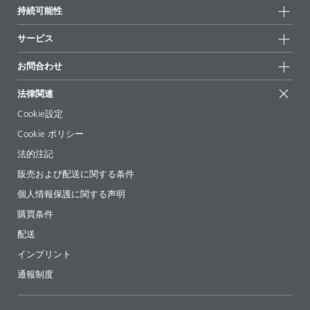
会社情報
持続可能性
ハイライト
ニュース
持続可能性
サービス
拠点と販売代理店
持続可能な製品
お問合せ
展示会 & イベント
お問合わせ
サクセスストーリー
配合の出発点
経営陣
お問合せ先
EcoVadis
法律関連
論文記事
キャリア
BYKinside
証明書
Cookie設定
ebooks(電子書籍)
フォロー
Cookie ポリシー
法令情報
法的注記
添加剤ガイドアプリ
販売および配送に関する条件
ビデオ
個人情報保護に関する声明
ダウンロード
購買条件
配送
インプリント
通報制度