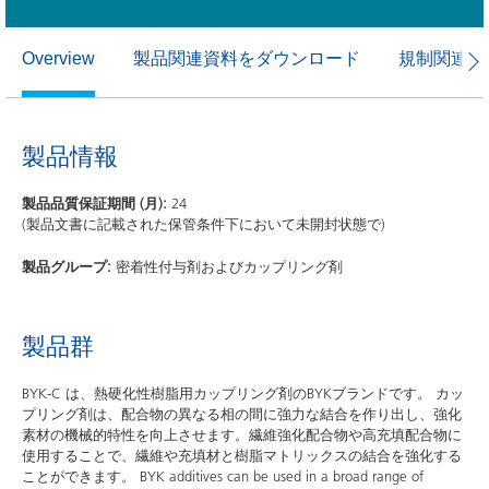
製品関連資料をダウンロード
規制関連資
Overview
製品情報
製品品質保証期間 (月):
24
(製品文書に記載された保管条件下において未開封状態で)
製品グループ:
密着性付与剤およびカップリング剤
製品群
BYK-C は、熱硬化性樹脂用カップリング剤のBYKブランドです。 カッ
プリング剤は、配合物の異なる相の間に強力な結合を作り出し、強化
素材の機械的特性を向上させます。繊維強化配合物や高充填配合物に
使用することで、繊維や充填材と樹脂マトリックスの結合を強化する
ことができます。 BYK additives can be used in a broad range of