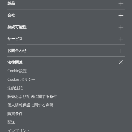
製品
製品グループ
会社
全製品
会社情報
持続可能性
ハイライト
ニュース
持続可能性
サービス
拠点と販売代理店
持続可能な製品
お問合せ
展示会 & イベント
お問合わせ
サクセスストーリー
配合の出発点
経営陣
お問合せ先
EcoVadis
法律関連
論文記事
キャリア
BYKinside
証明書
Cookie設定
ebooks(電子書籍)
フォロー
Cookie ポリシー
法令情報
法的注記
添加剤ガイドアプリ
販売および配送に関する条件
ビデオ
個人情報保護に関する声明
ダウンロード
購買条件
配送
インプリント