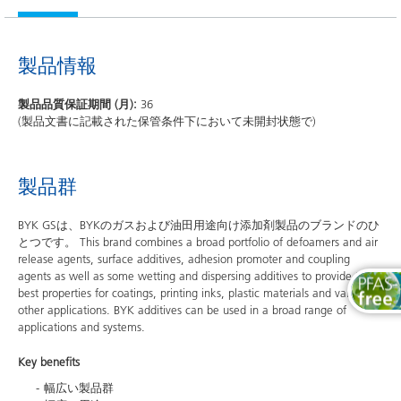
製品情報
製品品質保証期間 (月):
36
(製品文書に記載された保管条件下において未開封状態で)
製品群
BYK GSは、BYKのガスおよび油田用途向け添加剤製品のブランドのひ
とつです。 This brand combines a broad portfolio of defoamers and air
release agents, surface additives, adhesion promoter and coupling
agents as well as some wetting and dispersing additives to provide the
best properties for coatings, printing inks, plastic materials and various
other applications. BYK additives can be used in a broad range of
applications and systems.
Key benefits
幅広い製品群