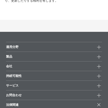
り、更新したりする権利を有します。
適用分野
製品
製品グループ
会社
全製品
会社情報
持続可能性
ハイライト
ニュース
持続可能性
サービス
拠点と販売代理店
持続可能な製品
お問合せ
展示会 & イベント
お問合わせ
サクセスストーリー
配合の出発点
経営陣
お問合せ先
EcoVadis
法律関連
論文記事