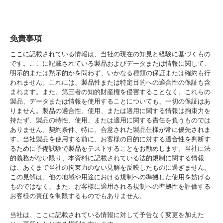
免責事項
ここに記載されている情報は、当社の現在の知見と経験に基づくもの
です。ここに記載されている製品およびデータまたは情報に関して、
明示的または黙示的かを問わず、いかなる種類の保証または確約も行
われません。これには、製品性または特定目的への適合性の保証も含
まれます。また、第三者の知的財産権を侵害することなく、これらの
製品、データまたは情報を使用することについても、一切の保証はあ
りません。製品の適合性、使用、または適用に関する情報は拘束力を
持たず、製品の特性、使用、または適用に関する責任を負うものでは
ありません。契約条件、特に、合意された製品仕様が常に優先されま
す。当社製品を使用する前に、お客様の目的に対する適合性を判断す
るために予備試験で製品をテストすることをお勧めします。当社に法
的義務がない限り、本資料に記載されている法的規制に関する情報
は、あくまで当社の拘束力のない見解を反映したものに過ぎません。
この見解は、他の地域や用途における規制への準拠した使用を妨げる
ものではなく、また、お客様に適用される規制への準拠性を評価する
お客様の責任を制限するものでもありません。
当社は、ここに記載されている情報に対して予告なく変更を加えた