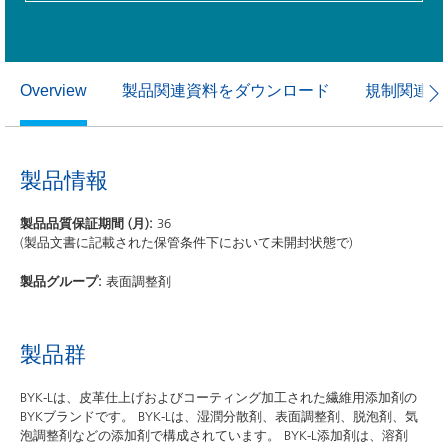
製品関連資料をダウンロード
規制関連資
Overview
製品情報
製品品質保証期間 (月):
36
(製品文書に記載された保管条件下において未開封状態で)
製品グループ:
表面調整剤
製品群
BYK-Lは、皮革仕上げおよびコーティング加工された繊維用添加剤の
BYKブランドです。 BYK-Lは、湿潤分散剤、表面調整剤、脱泡剤、気
泡調整剤などの添加剤で構成されています。 BYK-L添加剤は、溶剤