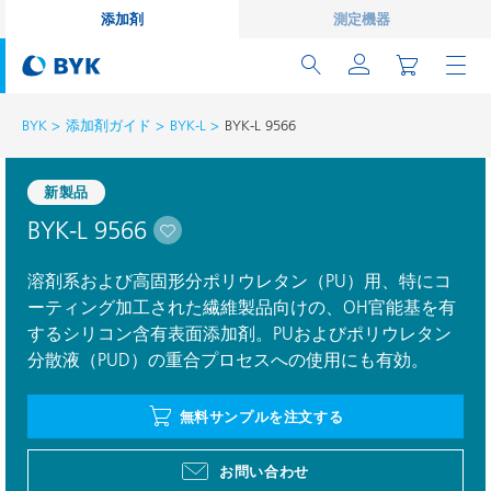
添加剤
測定機器
BYK
添加剤ガイド
BYK-L
BYK-L 9566
新製品
BYK-L 9566
溶剤系および高固形分ポリウレタン（PU）用、特にコ
ーティング加工された繊維製品向けの、OH官能基を有
するシリコン含有表面添加剤。PUおよびポリウレタン
分散液（PUD）の重合プロセスへの使用にも有効。
無料サンプルを注文する
お問い合わせ