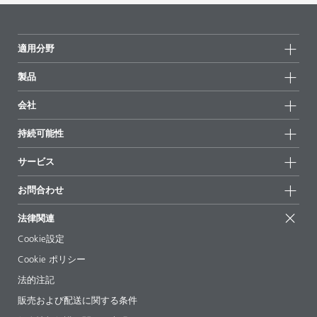
適用分野
製品
製品グループ
会社
全製品
会社情報
持続可能性
ハイライト
ニュース
持続可能性
サービス
拠点と販売代理店
持続可能な製品
お問合せ
展示会 & イベント
お問合わせ
サクセスストーリー
配合の出発点
経営陣
お問合せ先
EcoVadis
法律関連
論文記事
キャリア
BYKinside
証明書
Cookie設定
ebooks(電子書籍)
フォロー
Cookie ポリシー
法令情報
法的注記
添加剤ガイドアプリ
販売および配送に関する条件
ビデオ