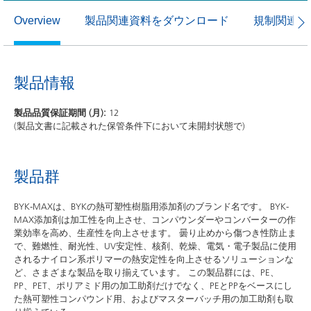
製品関連資料をダウンロード
規制関連資
Overview
製品情報
製品品質保証期間 (月):
12
(製品文書に記載された保管条件下において未開封状態で)
製品群
BYK-MAXは、BYKの熱可塑性樹脂用添加剤のブランド名です。 BYK-
MAX添加剤は加工性を向上させ、コンパウンダーやコンバーターの作
業効率を高め、生産性を向上させます。 曇り止めから傷つき性防止ま
で、難燃性、耐光性、UV安定性、核剤、乾燥、電気・電子製品に使用
されるナイロン系ポリマーの熱安定性を向上させるソリューションな
ど、さまざまな製品を取り揃えています。 この製品群には、PE、
PP、PET、ポリアミド用の加工助剤だけでなく、PEとPPをベースにし
た熱可塑性コンパウンド用、およびマスターバッチ用の加工助剤も取