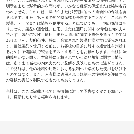
です。ここに記載されている製品およびデータまたは情報に関して、
明示的または黙示的かを問わず、いかなる種類の保証または確約も行
われません。これには、製品性または特定目的への適合性の保証も含
まれます。また、第三者の知的財産権を侵害することなく、これらの
製品、データまたは情報を使用することについても、一切の保証はあ
りません。製品の適合性、使用、または適用に関する情報は拘束力を
持たず、製品の特性、使用、または適用に関する責任を負うものでは
ありません。契約条件、特に、合意された製品仕様が常に優先されま
す。当社製品を使用する前に、お客様の目的に対する適合性を判断す
るために予備試験で製品をテストすることをお勧めします。当社に法
的義務がない限り、本資料に記載されている法的規制に関する情報
は、あくまで当社の拘束力のない見解を反映したものに過ぎません。
この見解は、他の地域や用途における規制への準拠した使用を妨げる
ものではなく、また、お客様に適用される規制への準拠性を評価する
お客様の責任を制限するものでもありません。
当社は、ここに記載されている情報に対して予告なく変更を加えた
り、更新したりする権利を有します。