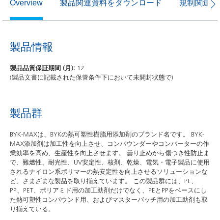
製品関連資料をダウンロード
規制関連資
Overview
製品情報
製品品質保証期間 (月):
12
(製品文書に記載された保管条件下において未開封状態で)
製品群
BYK-MAXは、BYKの熱可塑性樹脂用添加剤のブランド名です。 BYK-
MAX添加剤は加工性を向上させ、コンパウンダーやコンバーターの作
業効率を高め、生産性を向上させます。 曇り止めから傷つき性防止ま
で、難燃性、耐光性、UV安定性、核剤、乾燥、電気・電子製品に使用
されるナイロン系ポリマーの熱安定性を向上させるソリューションな
ど、さまざまな製品を取り揃えています。 この製品群には、PE、
PP、PET、ポリアミド用の加工助剤だけでなく、PEとPPをベースにし
た熱可塑性コンパウンド用、およびマスターバッチ用の加工助剤も取
り揃えている。