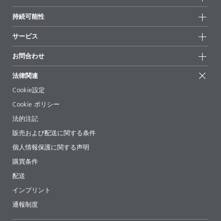
全製品
会社情報
持続可能性
ハイライト
ニュース
持続可能性
サービス
拠点と販売代理店
持続可能な製品
お問合せ
展示会 & イベント
お問合わせ
サクセスストーリー
配合の出発点
経営陣
お問合せ先
EcoVadis
法律関連
論文記事
キャリア
BYKinside
証明書
Cookie設定
ebooks(電子書籍)
フォロー
Cookie ポリシー
法令情報
法的注記
添加剤ガイドアプリ
販売および配送に関する条件
ビデオ
個人情報保護に関する声明
ダウンロード
購買条件
配送
インプリント
通報制度