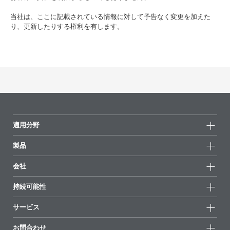
当社は、ここに記載されている情報に対して予告なく変更を加えた
り、更新したりする権利を有します。
適用分野
製品
製品グループ
会社
全製品
会社情報
持続可能性
ハイライト
ニュース
持続可能性
サービス
拠点と販売代理店
持続可能な製品
お問合せ
展示会 & イベント
お問合わせ