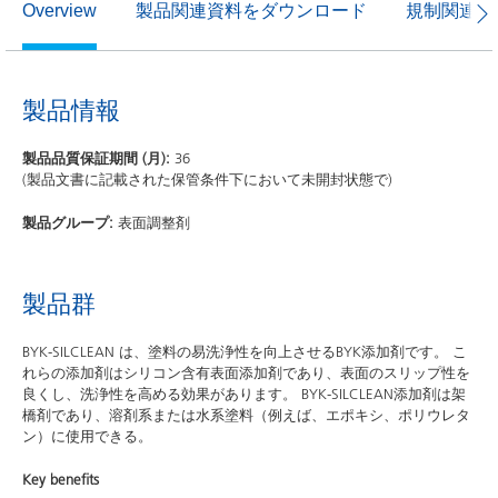
製品関連資料をダウンロード
規制関連資
Overview
製品情報
製品品質保証期間 (月):
36
(製品文書に記載された保管条件下において未開封状態で)
製品グループ:
表面調整剤
製品群
BYK-SILCLEAN は、塗料の易洗浄性を向上させるBYK添加剤です。 こ
れらの添加剤はシリコン含有表面添加剤であり、表面のスリップ性を
良くし、洗浄性を高める効果があります。 BYK-SILCLEAN添加剤は架
橋剤であり、溶剤系または水系塗料（例えば、エポキシ、ポリウレタ
ン）に使用できる。
Key benefits