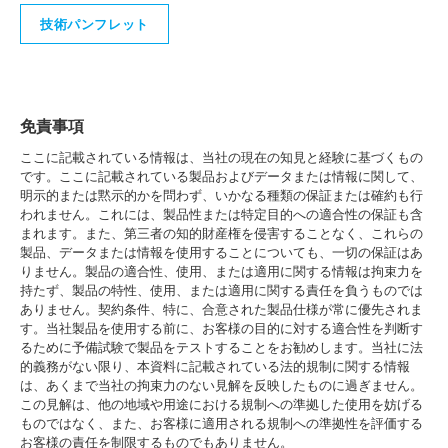
技術パンフレット
免責事項
ここに記載されている情報は、当社の現在の知見と経験に基づくもの
です。ここに記載されている製品およびデータまたは情報に関して、
明示的または黙示的かを問わず、いかなる種類の保証または確約も行
われません。これには、製品性または特定目的への適合性の保証も含
まれます。また、第三者の知的財産権を侵害することなく、これらの
製品、データまたは情報を使用することについても、一切の保証はあ
りません。製品の適合性、使用、または適用に関する情報は拘束力を
持たず、製品の特性、使用、または適用に関する責任を負うものでは
ありません。契約条件、特に、合意された製品仕様が常に優先されま
す。当社製品を使用する前に、お客様の目的に対する適合性を判断す
るために予備試験で製品をテストすることをお勧めします。当社に法
的義務がない限り、本資料に記載されている法的規制に関する情報
は、あくまで当社の拘束力のない見解を反映したものに過ぎません。
この見解は、他の地域や用途における規制への準拠した使用を妨げる
ものではなく、また、お客様に適用される規制への準拠性を評価する
お客様の責任を制限するものでもありません。