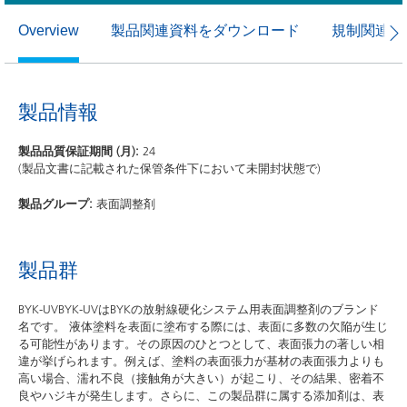
製品関連資料をダウンロード
規制関連資
Overview
製品情報
製品品質保証期間 (月):
24
(製品文書に記載された保管条件下において未開封状態で)
製品グループ:
表面調整剤
製品群
BYK-UVBYK-UVはBYKの放射線硬化システム用表面調整剤のブランド
名です。 液体塗料を表面に塗布する際には、表面に多数の欠陥が生じ
る可能性があります。その原因のひとつとして、表面張力の著しい相
違が挙げられます。例えば、塗料の表面張力が基材の表面張力よりも
高い場合、濡れ不良（接触角が大きい）が起こり、その結果、密着不
良やハジキが発生します。さらに、この製品群に属する添加剤は、表