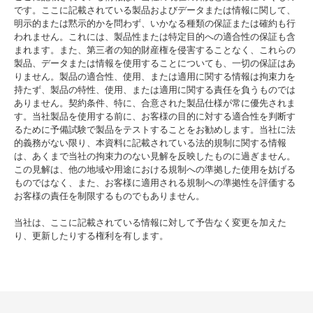
です。ここに記載されている製品およびデータまたは情報に関して、
明示的または黙示的かを問わず、いかなる種類の保証または確約も行
われません。これには、製品性または特定目的への適合性の保証も含
まれます。また、第三者の知的財産権を侵害することなく、これらの
製品、データまたは情報を使用することについても、一切の保証はあ
りません。製品の適合性、使用、または適用に関する情報は拘束力を
持たず、製品の特性、使用、または適用に関する責任を負うものでは
ありません。契約条件、特に、合意された製品仕様が常に優先されま
す。当社製品を使用する前に、お客様の目的に対する適合性を判断す
るために予備試験で製品をテストすることをお勧めします。当社に法
的義務がない限り、本資料に記載されている法的規制に関する情報
は、あくまで当社の拘束力のない見解を反映したものに過ぎません。
この見解は、他の地域や用途における規制への準拠した使用を妨げる
ものではなく、また、お客様に適用される規制への準拠性を評価する
お客様の責任を制限するものでもありません。
当社は、ここに記載されている情報に対して予告なく変更を加えた
り、更新したりする権利を有します。