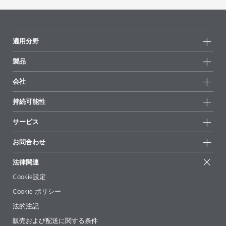
適用分野
製品
製品グループ
会社
全製品
会社情報
持続可能性
ハイライト
ニュース
持続可能性
サービス
拠点と販売代理店
持続可能な製品
お問合せ
展示会 & イベント
お問合わせ
サクセスストーリー
配合の出発点
経営陣
お問合せ先
EcoVadis
法律関連
論文記事
キャリア
BYKinside
証明書
Cookie設定
ebooks(電子書籍)
フォロー
Cookie ポリシー
法令情報
法的注記
添加剤ガイドアプリ
販売および配送に関する条件
ビデオ