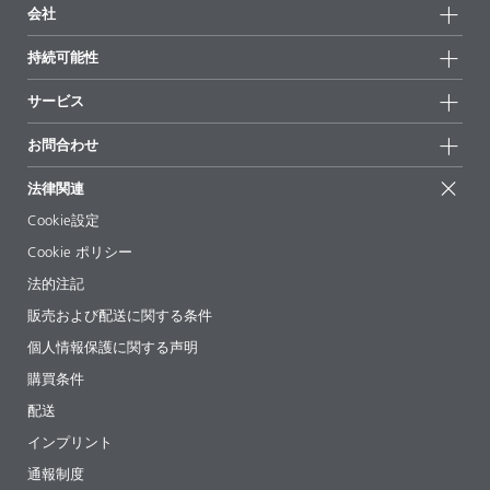
製品グループ
会社
全製品
会社情報
持続可能性
ハイライト
ニュース
持続可能性
サービス
拠点と販売代理店
持続可能な製品
お問合せ
展示会 & イベント
お問合わせ
サクセスストーリー
配合の出発点
経営陣
お問合せ先
EcoVadis
法律関連
論文記事
キャリア
BYKinside
証明書
Cookie設定
ebooks(電子書籍)
フォロー
Cookie ポリシー
法令情報
法的注記
添加剤ガイドアプリ
販売および配送に関する条件
ビデオ
個人情報保護に関する声明
ダウンロード
購買条件
配送
インプリント
通報制度