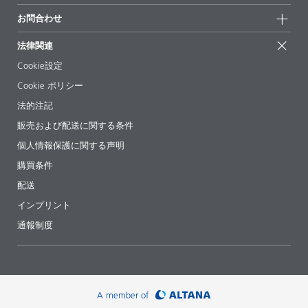
持続可能な製品
お問合せ
展示会 & イベント
お問合わせ
サクセスストーリー
配合の出発点
経営陣
お問合せ先
EcoVadis
法律関連
論文記事
キャリア
BYKinside
証明書
Cookie設定
ebooks(電子書籍)
フォロー
Cookie ポリシー
法令情報
法的注記
添加剤ガイドアプリ
販売および配送に関する条件
ビデオ
個人情報保護に関する声明
ダウンロード
購買条件
配送
インプリント
通報制度
A member of