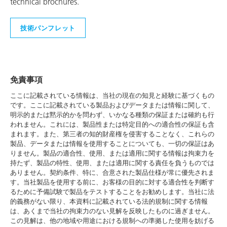
technical brochures.
技術パンフレット
免責事項
ここに記載されている情報は、当社の現在の知見と経験に基づくもの
です。ここに記載されている製品およびデータまたは情報に関して、
明示的または黙示的かを問わず、いかなる種類の保証または確約も行
われません。これには、製品性または特定目的への適合性の保証も含
まれます。また、第三者の知的財産権を侵害することなく、これらの
製品、データまたは情報を使用することについても、一切の保証はあ
りません。製品の適合性、使用、または適用に関する情報は拘束力を
持たず、製品の特性、使用、または適用に関する責任を負うものでは
ありません。契約条件、特に、合意された製品仕様が常に優先されま
す。当社製品を使用する前に、お客様の目的に対する適合性を判断す
るために予備試験で製品をテストすることをお勧めします。当社に法
的義務がない限り、本資料に記載されている法的規制に関する情報
は、あくまで当社の拘束力のない見解を反映したものに過ぎません。
この見解は、他の地域や用途における規制への準拠した使用を妨げる