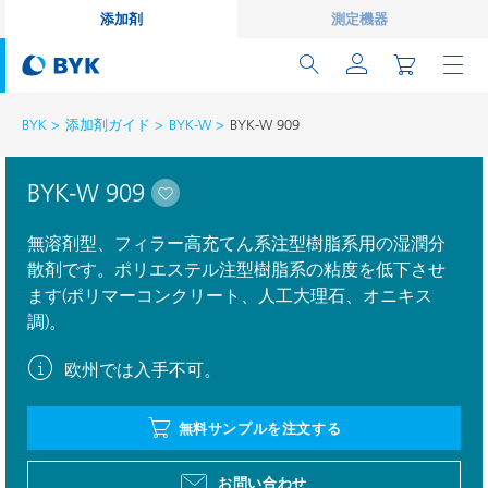
添加剤
測定機器
BYK
添加剤ガイド
BYK-W
BYK-W 909
BYK-W 909
無溶剤型、フィラー高充てん系注型樹脂系用の湿潤分
散剤です。ポリエステル注型樹脂系の粘度を低下させ
ます(ポリマーコンクリート、人工大理石、オニキス
調)。
欧州では入手不可。
無料サンプルを注文する
お問い合わせ