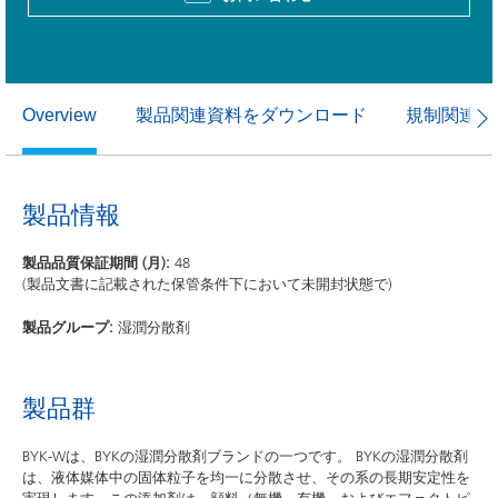
製品関連資料をダウンロード
規制関連資
Overview
製品情報
製品品質保証期間 (月):
48
(製品文書に記載された保管条件下において未開封状態で)
製品グループ:
湿潤分散剤
製品群
BYK-Wは、BYKの湿潤分散剤ブランドの一つです。 BYKの湿潤分散剤
は、液体媒体中の固体粒子を均一に分散させ、その系の長期安定性を