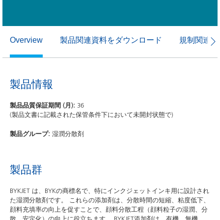
製品関連資料をダウンロード
規制関連資
Overview
製品情報
製品品質保証期間 (月):
36
(製品文書に記載された保管条件下において未開封状態で)
製品グループ:
湿潤分散剤
製品群
BYKJET は、BYKの商標名で、特にインクジェットインキ用に設計され
た湿潤分散剤です。 これらの添加剤は、分散時間の短縮、粘度低下、
顔料充填率の向上を促すことで、顔料分散工程（顔料粒子の湿潤、分
散、安定化）の向上に役立ちます。 BYKJET添加剤は、有機、無機、