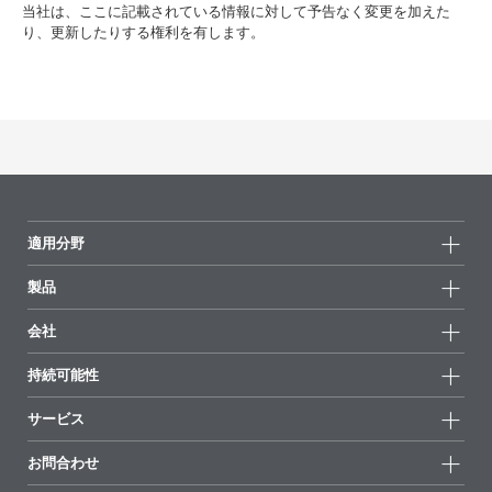
当社は、ここに記載されている情報に対して予告なく変更を加えた
り、更新したりする権利を有します。
適用分野
製品
製品グループ
会社
全製品
会社情報
持続可能性
ハイライト
ニュース
持続可能性
サービス
拠点と販売代理店
持続可能な製品
お問合せ
展示会 & イベント
お問合わせ
サクセスストーリー
配合の出発点
経営陣