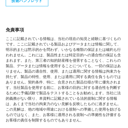
技術パンフレット
免責事項
ここに記載されている情報は、当社の現在の知見と経験に基づくもの
です。ここに記載されている製品およびデータまたは情報に関して、
明示的または黙示的かを問わず、いかなる種類の保証または確約も行
われません。これには、製品性または特定目的への適合性の保証も含
まれます。また、第三者の知的財産権を侵害することなく、これらの
製品、データまたは情報を使用することについても、一切の保証はあ
りません。製品の適合性、使用、または適用に関する情報は拘束力を
持たず、製品の特性、使用、または適用に関する責任を負うものでは
ありません。契約条件、特に、合意された製品仕様が常に優先されま
す。当社製品を使用する前に、お客様の目的に対する適合性を判断す
るために予備試験で製品をテストすることをお勧めします。当社に法
的義務がない限り、本資料に記載されている法的規制に関する情報
は、あくまで当社の拘束力のない見解を反映したものに過ぎません。
この見解は、他の地域や用途における規制への準拠した使用を妨げる
ものではなく、また、お客様に適用される規制への準拠性を評価する
お客様の責任を制限するものでもありません。