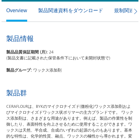
製品関連資料をダウンロード
規制関連資
Overview
製品情報
製品品質保証期間 (月):
24
(製品文書に記載された保管条件下において未開封状態で)
製品グループ:
ワックス添加剤
製品群
CERAFLOURは、BYKのマイクロナイズド(微粉化)ワックス添加剤およ
びマイクロナイズドワックス状ポリマーの主力ブランドです。 ワック
ス添加剤は、さまざまな用途があります。例えば、製品の作業性を制
御したり、表面特性を向上させるために使用することができます。ワ
ックスは天然、半合成、合成のいずれの起源のものもあります。基本
的な特性は、化学的性質、融点、ワックスの極性から導かれます。変