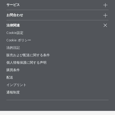
持続可能性
サービス
拠点と販売代理店
持続可能な製品
お問合せ
展示会 & イベント
お問合わせ
サクセスストーリー
配合の出発点
経営陣
お問合せ先
EcoVadis
法律関連
論文記事
キャリア
BYKinside
証明書
Cookie設定
ebooks(電子書籍)
フォロー
Cookie ポリシー
法令情報
法的注記
添加剤ガイドアプリ
販売および配送に関する条件
ビデオ
個人情報保護に関する声明
ダウンロード
購買条件
配送
インプリント
通報制度