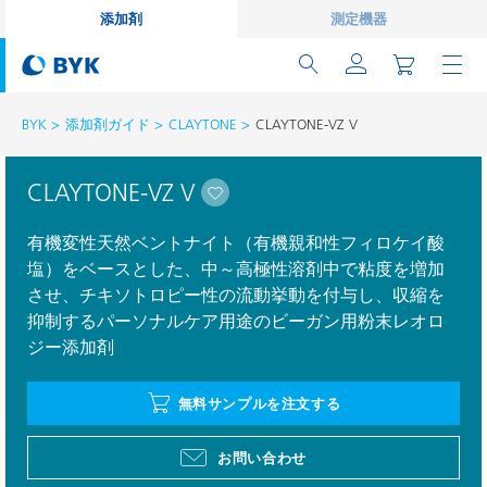
添加剤
測定機器
BYK
添加剤ガイド
CLAYTONE
CLAYTONE-VZ V
CLAYTONE-VZ V
有機変性天然ベントナイト（有機親和性フィロケイ酸
塩）をベースとした、中～高極性溶剤中で粘度を増加
させ、チキソトロピー性の流動挙動を付与し、収縮を
抑制するパーソナルケア用途のビーガン用粉末レオロ
ジー添加剤
無料サンプルを注文する
お問い合わせ