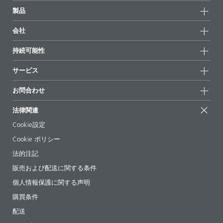
製品
製品グループ
会社
全製品
会社情報
持続可能性
ハイライト
ニュース
持続可能性
サービス
拠点と販売代理店
持続可能な製品
お問合せ
展示会 & イベント
お問合わせ
サクセスストーリー
配合の出発点
経営陣
お問合せ先
EcoVadis
法律関連
論文記事
キャリア
BYKinside
証明書
Cookie設定
ebooks(電子書籍)
フォロー
Cookie ポリシー
法令情報
法的注記
添加剤ガイドアプリ
販売および配送に関する条件
ビデオ
個人情報保護に関する声明
ダウンロード
購買条件
配送