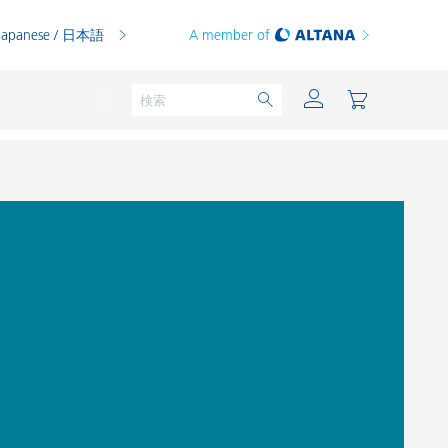
Japanese / 日本語
A member of
粉体塗料
印刷インキ
PVCコンパウンド
PVCプラスチゾル
熱可塑性プラスチック
熱硬化性プラスチック