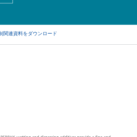
アおよび業務・工業用洗浄剤
パーソナルケア
制関連資料をダウンロード