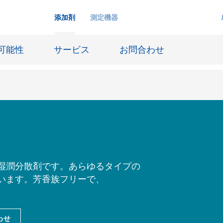
添加剤
測定機器
可能性
サービス
お問合わせ
インクジェットインキ
ー貯蔵
皮革仕上げとコーティング生地
ーサイジング
潤滑油および離型
湿潤分散剤です。あらゆるタイプの
います。芳香族フリーで、
防食および船舶塗料
び耐火
オイル&ガス分野
用塗料
紙コーティング
わせ