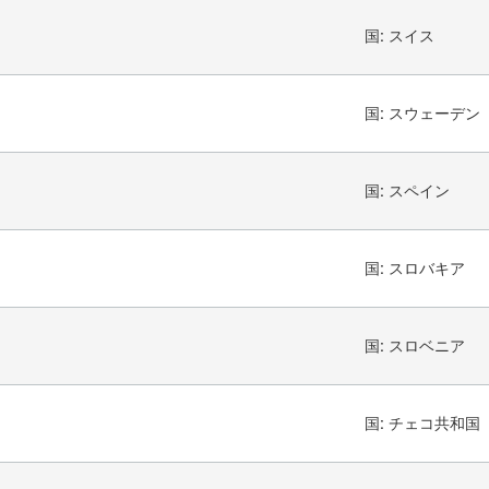
国:
スイス
国:
スウェーデン
国:
スペイン
国:
スロバキア
国:
スロベニア
国:
チェコ共和国