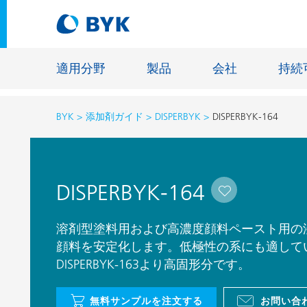
適用分野
製品
会社
持続
BYK
添加剤ガイド
DISPERBYK
DISPERBYK-164
適用分野別の推奨製品
適用分野別の推奨製品
建設材料
DISPERBYK-164
接着剤およびシーリング材
エネルギ
建築塗料
ファイバ
溶剤型塗料用および高濃度顔料ペースト用の
自動車・車両用塗料
顔料を安定化します。低極性の系にも適して
床用塗料
DISPERBYK-163より高固形分です。
自動車補修塗料
鋳造およ
缶コーティング
一般工業
無料サンプルを注文する
お問い合