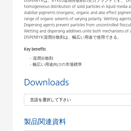
DISPERBYKは、BYKの湿潤分散剤の主力ブランドです。 DISPERBYK wetti
homogeneous distribution of solid particles in liquid media a
stabilize pigments (inorganic, organic and also effect pigmen
range of organic solvents of varying polarity. Wetting agents
Dispersing agents prevent particles from uncontrolled floccula
Wetting and dispersing additives unite both mechanisms of ac
DISPERBYK湿潤分散剤は、幅広い用途で使用できる。
Key benefits
湿潤分散剤
幅広い用途向けの市場標準
Downloads
製品関連資料