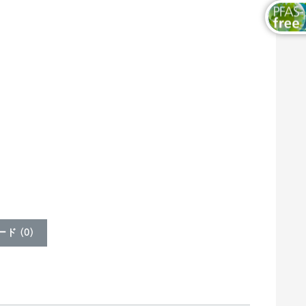
ド (
0
)