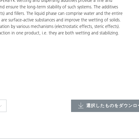
ng and dispersing additives provide a fine and
nd ensure the long-term stability of such systems. The additives
ts) and fillers. The liquid phase can comprise water and the entire
 are surface-active substances and improve the wetting of solids.
tion by various mechanisms (electrostatic effects, steric effects).
tion in one product, i.e. they are both wetting and stabilizing.
選択したものをダウンロー