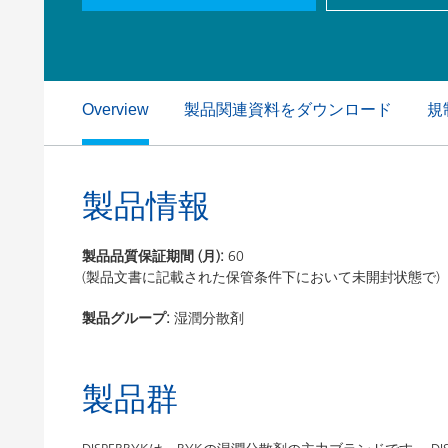
粘土（活性白土）触媒
ホームケ
コイルコーティング
製品関連資料をダウンロード
規
Overview
製品情報
製品品質保証期間 (月):
60
(製品文書に記載された保管条件下において未開封状態で)
製品グループ:
湿潤分散剤
製品群