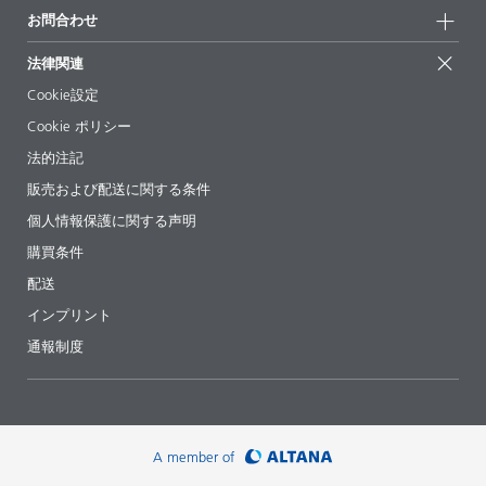
お問合せ
展示会 & イベント
お問合わせ
サクセスストーリー
配合の出発点
経営陣
お問合せ先
EcoVadis
法律関連
論文記事
キャリア
BYKinside
証明書
Cookie設定
ebooks(電子書籍)
フォロー
Cookie ポリシー
法令情報
法的注記
添加剤ガイドアプリ
販売および配送に関する条件
ビデオ
個人情報保護に関する声明
ダウンロード
購買条件
配送
インプリント
通報制度
A member of