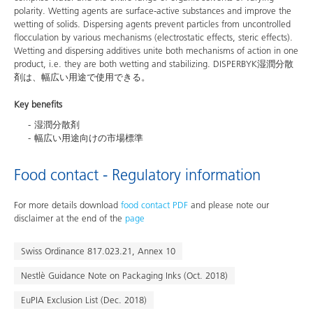
polarity. Wetting agents are surface-active substances and improve the
wetting of solids. Dispersing agents prevent particles from uncontrolled
flocculation by various mechanisms (electrostatic effects, steric effects).
Wetting and dispersing additives unite both mechanisms of action in one
product, i.e. they are both wetting and stabilizing. DISPERBYK湿潤分散
剤は、幅広い用途で使用できる。
Key benefits
湿潤分散剤
幅広い用途向けの市場標準
Food contact - Regulatory information
For more details download
food contact PDF
and please note our
disclaimer at the end of the
page
Swiss Ordinance 817.023.21, Annex 10
Nestlè Guidance Note on Packaging Inks (Oct. 2018)
EuPIA Exclusion List (Dec. 2018)