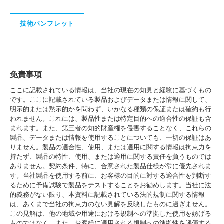
技術パンフレット
免責事項
ここに記載されている情報は、当社の現在の知見と経験に基づくもの
です。ここに記載されている製品およびデータまたは情報に関して、
明示的または黙示的かを問わず、いかなる種類の保証または確約も行
われません。これには、製品性または特定目的への適合性の保証も含
まれます。また、第三者の知的財産権を侵害することなく、これらの
製品、データまたは情報を使用することについても、一切の保証はあ
りません。製品の適合性、使用、または適用に関する情報は拘束力を
持たず、製品の特性、使用、または適用に関する責任を負うものでは
ありません。契約条件、特に、合意された製品仕様が常に優先されま
す。当社製品を使用する前に、お客様の目的に対する適合性を判断す
るために予備試験で製品をテストすることをお勧めします。当社に法
的義務がない限り、本資料に記載されている法的規制に関する情報
は、あくまで当社の拘束力のない見解を反映したものに過ぎません。
この見解は、他の地域や用途における規制への準拠した使用を妨げる
ものではなく、また、お客様に適用される規制への準拠性を評価する