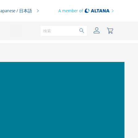
Japanese / 日本語
A member of
粉体塗料
印刷インキ
PVCコンパウンド
PVCプラスチゾル
熱可塑性プラスチック
熱硬化性プラスチック