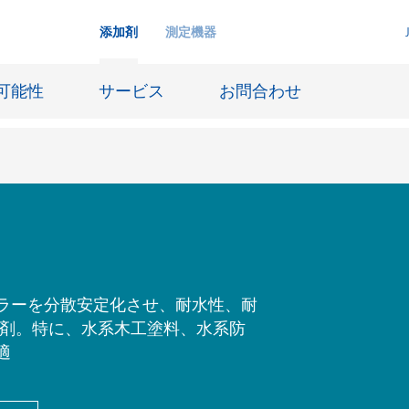
添加剤
測定機器
可能性
サービス
お問合わせ
インクジェットインキ
ー貯蔵
皮革仕上げとコーティング生地
ーサイジング
潤滑油および離型
ラーを分散安定化させ、耐水性、耐
散剤。特に、水系木工塗料、水系防
防食および船舶塗料
適
び耐火
オイル&ガス分野
用塗料
紙コーティング