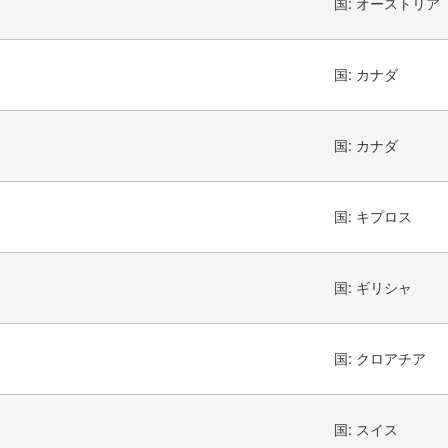
国:
オーストリア
国:
カナダ
国:
カナダ
国:
キプロス
国:
ギリシャ
国:
クロアチア
国:
スイス