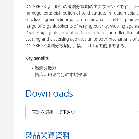
DISPERBYKは、BYKの湿潤分散剤の主力ブランドです。 DISPERBYK wetti
homogeneous distribution of solid particles in liquid media a
stabilize pigments (inorganic, organic and also effect pigmen
range of organic solvents of varying polarity. Wetting agents
Dispersing agents prevent particles from uncontrolled floccula
Wetting and dispersing additives unite both mechanisms of ac
DISPERBYK湿潤分散剤は、幅広い用途で使用できる。
Key benefits
湿潤分散剤
幅広い用途向けの市場標準
Downloads
製品関連資料