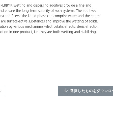
ng and dispersing additives provide a fine and
nd ensure the long-term stability of such systems. The additives
ts) and fillers. The liquid phase can comprise water and the entire
 are surface-active substances and improve the wetting of solids.
tion by various mechanisms (electrostatic effects, steric effects).
tion in one product, i.e. they are both wetting and stabilizing.
選択したものをダウンロー