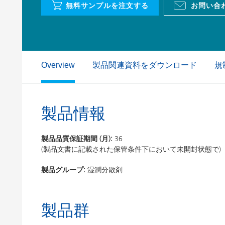
無料サンプルを注文する
お問い合
粘土（活性白土）触媒
ホームケ
コイルコーティング
製品関連資料をダウンロード
規
Overview
製品情報
製品品質保証期間 (月):
36
(製品文書に記載された保管条件下において未開封状態で)
製品グループ:
湿潤分散剤
製品群