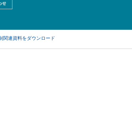
わせ
アおよび業務・工業用洗浄剤
パーソナルケア
制関連資料をダウンロード