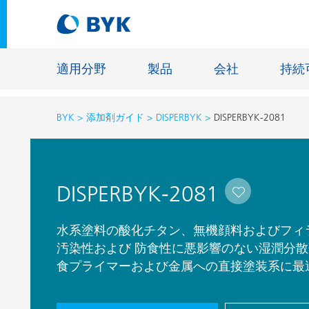
適用分野
製品
会社
持続
BYK
添加剤ガイド
DISPERBYK
DISPERBYK-2081
適用分野別の推奨製品
適用分野別の推奨製品
建設材料
DISPERBYK-2081
接着剤およびシーリング材
エネルギ
建築塗料
ファイバ
水系塗料の酸化チタン、無機顔料およびフィ
自動車・車両用塗料
汚染性および 防食性に悪影響のない湿潤分
床用塗料
食プライマーおよび金属への直接塗装系に最
自動車補修塗料
鋳造およ
缶コーティング
一般工業