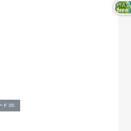
ド (
0
)