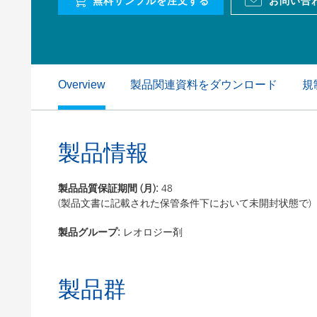
無料サンプルを注文する
お問い合
粘土（活性白土）触媒
ホームケ
コイルコーティング
製品関連資料をダウンロード
規
Overview
製品情報
製品品質保証期間 (月):
48
(製品文書に記載された保管条件下において未開封状態で)
製品グループ:
レオロジー剤
製品群