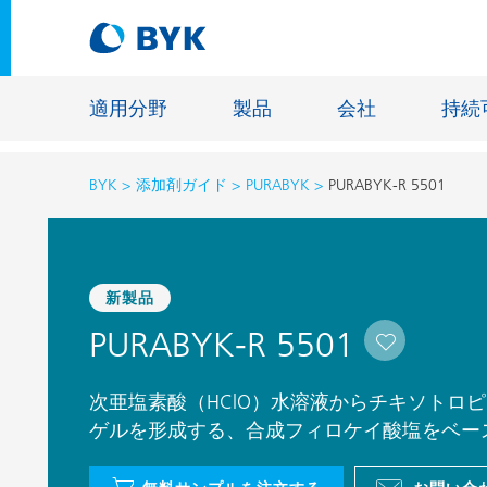
適用分野
製品
会社
持続
BYK
添加剤ガイド
PURABYK
PURABYK-R 5501
適用分野別の推奨製品
適用分野別の推奨製品
建設材料
新製品
接着剤およびシーリング材
エネルギ
PURABYK-R 5501
建築塗料
ファイバ
自動車・車両用塗料
床用塗料
次亜塩素酸（HClO）水溶液からチキソトロ
自動車補修塗料
鋳造およ
ゲルを形成する、合成フィロケイ酸塩をベー
缶コーティング
一般工業