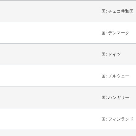
国:
チェコ共和国
国:
デンマーク
国:
ドイツ
国:
ノルウェー
国:
ハンガリー
国:
フィンランド