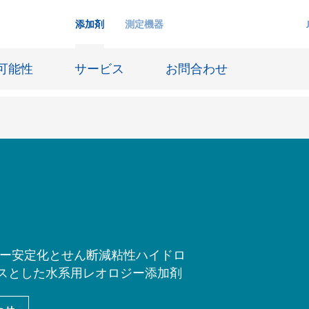
添加剤
測定機器
可能性
サービス
お問合わせ
インクジェットインキ
ー貯蔵
皮革仕上げとコーティング生地
ーサイジング
潤滑油および離型
防食および船舶塗料
ピー安定化とせん断減粘性ハイドロ
び耐火
オイル&ガス分野
スとした水系用レオロジー添加剤
用塗料
紙コーティング