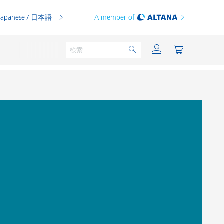
Japanese / 日本語
A member of
粉体塗料
印刷インキ
PVCコンパウンド
PVCプラスチゾル
熱可塑性プラスチック
熱硬化性プラスチック