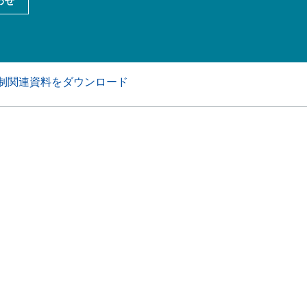
わせ
アおよび業務・工業用洗浄剤
パーソナルケア
制関連資料をダウンロード