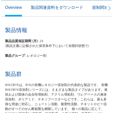
製品関連資料をダウンロード
規制関連資
Overview
製品情報
製品品質保証期間 (月):
24
(製品文書に記載された保管条件下において未開封状態で)
製品グループ:
レオロジー剤
製品群
RHEOBYKは、BYKの有機レオロジー添加剤の代表的な製品です。 有機
RHEOBYK添加剤シリーズには、さまざまな製品タイプがあります。液
状および固体の会合性増粘剤、アクリル増粘剤、ウレアベースの液体
添加剤、ポリアミド、チキソブースターなどです。これらは、最も多
様な用途に対応し、ニュートン流動、擬塑性流動、チキソトロピー流
動のすべてのせん断範囲を網羅しています。 個々の製品に応じて、