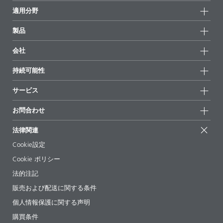
適用分野
製品
製品グループ
会社
全製品
会社情報
持続可能性
ハイライト
ニュース
持続可能性
サービス
拠点と販売代理店
持続可能な製品
お問合せ
展示会 & イベント
お問合わせ
サクセスストーリー
配合の出発点
経営陣
お問合せ先
EcoVadis
法律関連
論文記事
キャリア
BYKinside
証明書
Cookie設定
ebooks(電子書籍)
フォロー
Cookie ポリシー
法令情報
法的注記
添加剤ガイドアプリ
販売および配送に関する条件
ビデオ
個人情報保護に関する声明
ダウンロード
購買条件