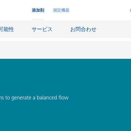
添加剤
測定機器
可能性
サービス
お問合わせ
インクジェットインキ
ー貯蔵
皮革仕上げとコーティング生地
ーサイジング
潤滑油および離型
ms to generate a balanced flow
防食および船舶塗料
び耐火
オイル&ガス分野
用塗料
紙コーティング