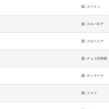
国:
スペイン
国:
スロバキア
国:
スロベニア
国:
チェコ共和国
国:
デンマーク
国:
ドイツ