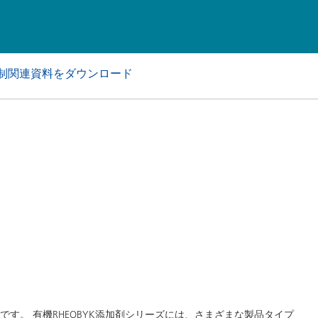
アおよび業務・工業用洗浄剤
パーソナルケア
制関連資料をダウンロード
品です。 有機RHEOBYK添加剤シリーズには、さまざまな製品タイプ