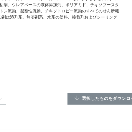
粘剤、ウレアベースの液体添加剤、ポリアミド、チキソブースタ
トン流動、擬塑性流動、チキソトロピー流動のすべてのせん断範
K添加剤は溶剤系、無溶剤系、水系の塗料、接着剤およびシーリング
選択したものをダウンロー