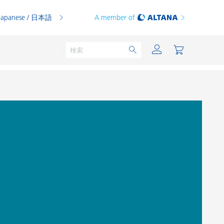
Japanese / 日本語
A member of
粉体塗料
印刷インキ
PVCコンパウンド
PVCプラスチゾル
熱可塑性プラスチック
熱硬化性プラスチック