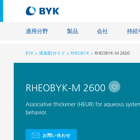
適用分野
製品
会社
持続
BYK
添加剤ガイド
RHEOBYK
RHEOBYK-M 2600
適用分野別の推奨製品
適用分野別の推奨製品
建設材料
RHEOBYK-M 2600
接着剤およびシーリング材
エネルギ
建築塗料
ファイバ
Associative thickener (HEUR) for aqueous syste
自動車・車両用塗料
behavior.
床用塗料
自動車補修塗料
鋳造およ
缶コーティング
一般工業
お問い合わせ