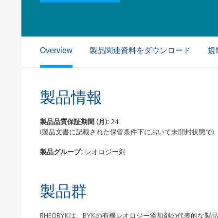
粘土（活性白土）触媒
ホームケ
コイルコーティング
製品関連資料をダウンロード
規
Overview
製品情報
製品品質保証期間 (月):
24
(製品文書に記載された保管条件下において未開封状態で)
製品グループ:
レオロジー剤
製品群
RHEOBYKは、BYKの有機レオロジー添加剤の代表的な製