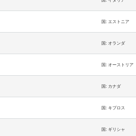
国:
エストニア
国:
オランダ
国:
オーストリア
国:
カナダ
国:
キプロス
国:
ギリシャ