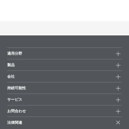
適用分野
製品
製品グループ
会社
全製品
会社情報
持続可能性
ハイライト
ニュース
持続可能性
サービス
拠点と販売代理店
持続可能な製品
お問合せ
展示会 & イベント
お問合わせ
サクセスストーリー
配合の出発点
経営陣
お問合せ先
EcoVadis
法律関連
論文記事
キャリア
BYKinside