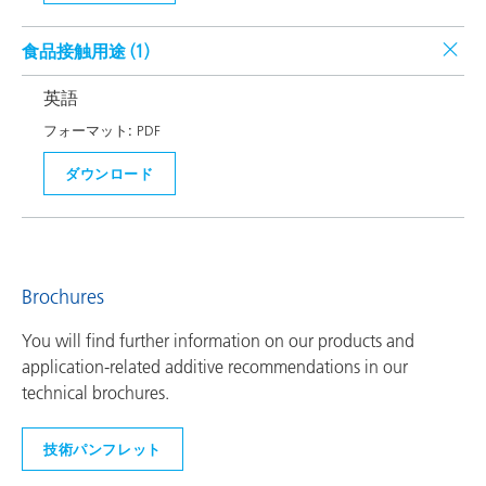
食品接触用途 (
1
)
英語
フォーマット:
PDF
ダウンロード
Brochures
You will find further information on our products and
application-related additive recommendations in our
technical brochures.
技術パンフレット