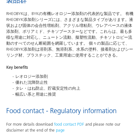
製品群
RHEOBYKは、BYKの有機レオロジー添加剤の代表的な製品です。 有機
RHEOBYK添加剤シリーズには、さまざまな製品タイプがあります。液
状および固体の会合性増粘剤、アクリル増粘剤、ウレアベースの液体
添加剤、ポリアミド、チキソブースターなどです。これらは、最も多
様な用途に対応し、ニュートン流動、擬塑性流動、チキソトロピー流
動のすべてのせん断範囲を網羅しています。 個々の製品に応じて、
RHEOBYK添加剤は溶剤系、無溶剤系、水系の塗料、接着剤およびシー
リング材、プラスチック、工業用途に使用することができる。
Key benefits
レオロジー添加剤
優れた沈降防止性
タレ・はね防止、貯蔵安定性の向上
幅広い系と用途に推奨
Food contact - Regulatory information
For more details download
food contact PDF
and please note our
disclaimer at the end of the
page