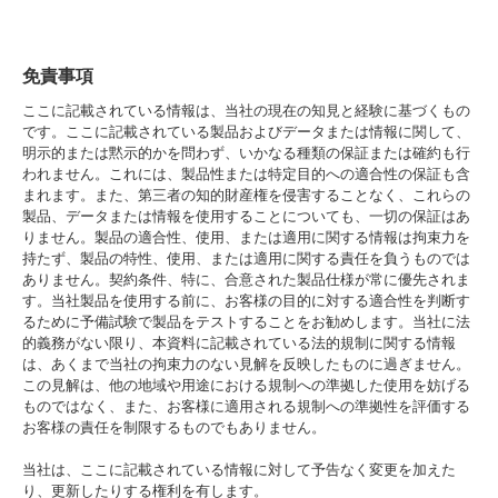
免責事項
ここに記載されている情報は、当社の現在の知見と経験に基づくもの
です。ここに記載されている製品およびデータまたは情報に関して、
明示的または黙示的かを問わず、いかなる種類の保証または確約も行
われません。これには、製品性または特定目的への適合性の保証も含
まれます。また、第三者の知的財産権を侵害することなく、これらの
製品、データまたは情報を使用することについても、一切の保証はあ
りません。製品の適合性、使用、または適用に関する情報は拘束力を
持たず、製品の特性、使用、または適用に関する責任を負うものでは
ありません。契約条件、特に、合意された製品仕様が常に優先されま
す。当社製品を使用する前に、お客様の目的に対する適合性を判断す
るために予備試験で製品をテストすることをお勧めします。当社に法
的義務がない限り、本資料に記載されている法的規制に関する情報
は、あくまで当社の拘束力のない見解を反映したものに過ぎません。
この見解は、他の地域や用途における規制への準拠した使用を妨げる
ものではなく、また、お客様に適用される規制への準拠性を評価する
お客様の責任を制限するものでもありません。
当社は、ここに記載されている情報に対して予告なく変更を加えた
り、更新したりする権利を有します。