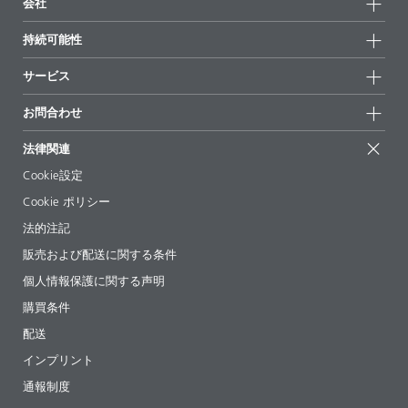
会社
全製品
会社情報
持続可能性
ハイライト
ニュース
持続可能性
サービス
拠点と販売代理店
持続可能な製品
お問合せ
展示会 & イベント
お問合わせ
サクセスストーリー
配合の出発点
経営陣
お問合せ先
EcoVadis
法律関連
論文記事
キャリア
BYKinside
証明書
Cookie設定
ebooks(電子書籍)
フォロー
Cookie ポリシー
法令情報
法的注記
添加剤ガイドアプリ
販売および配送に関する条件
ビデオ
個人情報保護に関する声明
ダウンロード
購買条件
配送
インプリント
通報制度