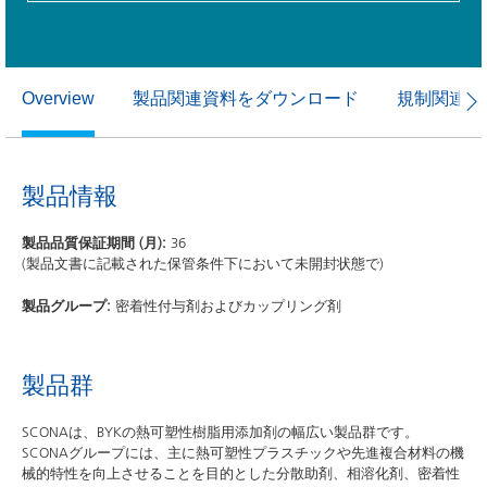
製品関連資料をダウンロード
規制関連資
Overview
製品情報
製品品質保証期間 (月):
36
(製品文書に記載された保管条件下において未開封状態で)
製品グループ:
密着性付与剤およびカップリング剤
製品群
SCONAは、BYKの熱可塑性樹脂用添加剤の幅広い製品群です。
SCONAグループには、主に熱可塑性プラスチックや先進複合材料の機
械的特性を向上させることを目的とした分散助剤、相溶化剤、密着性