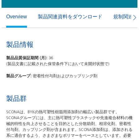
製品関連資料をダウンロード
規制関連資
Overview
製品情報
製品品質保証期間 (月):
36
(製品文書に記載された保管条件下において未開封状態で)
製品グループ:
密着性付与剤およびカップリング剤
製品群
SCONAは、BYKの熱可塑性樹脂用添加剤の幅広い製品群です。
SCONAグループには、主に熱可塑性プラスチックや先進複合材料の機
械的特性を向上させることを目的とした分散助剤、相溶化剤、密着性
付与剤、カップリング剤が含まれます。SCONA添加剤は、添加される
系に適合するよう、さまざまなポリマーをベースとしています。必要