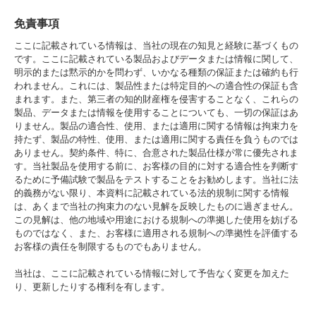
免責事項
ここに記載されている情報は、当社の現在の知見と経験に基づくもの
です。ここに記載されている製品およびデータまたは情報に関して、
明示的または黙示的かを問わず、いかなる種類の保証または確約も行
われません。これには、製品性または特定目的への適合性の保証も含
まれます。また、第三者の知的財産権を侵害することなく、これらの
製品、データまたは情報を使用することについても、一切の保証はあ
りません。製品の適合性、使用、または適用に関する情報は拘束力を
持たず、製品の特性、使用、または適用に関する責任を負うものでは
ありません。契約条件、特に、合意された製品仕様が常に優先されま
す。当社製品を使用する前に、お客様の目的に対する適合性を判断す
るために予備試験で製品をテストすることをお勧めします。当社に法
的義務がない限り、本資料に記載されている法的規制に関する情報
は、あくまで当社の拘束力のない見解を反映したものに過ぎません。
この見解は、他の地域や用途における規制への準拠した使用を妨げる
ものではなく、また、お客様に適用される規制への準拠性を評価する
お客様の責任を制限するものでもありません。
当社は、ここに記載されている情報に対して予告なく変更を加えた
り、更新したりする権利を有します。