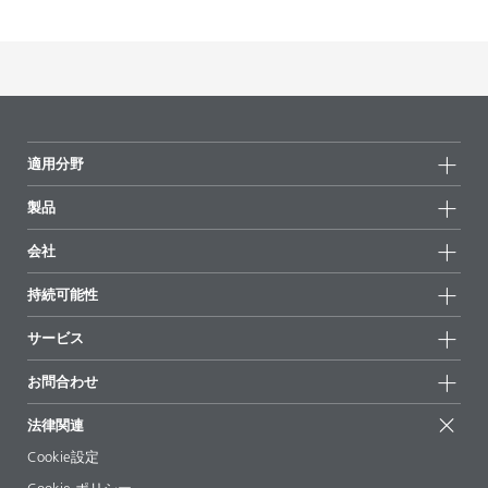
適用分野
製品
製品グループ
会社
全製品
会社情報
持続可能性
ハイライト
ニュース
持続可能性
サービス
拠点と販売代理店
持続可能な製品
お問合せ
展示会 & イベント
お問合わせ
サクセスストーリー
配合の出発点
経営陣
お問合せ先
EcoVadis
法律関連
論文記事
キャリア
BYKinside
証明書
Cookie設定
ebooks(電子書籍)
フォロー