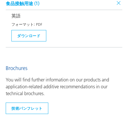
食品接触用途 (
1
)
英語
フォーマット:
PDF
ダウンロード
Brochures
You will find further information on our products and
application-related additive recommendations in our
technical brochures.
技術パンフレット