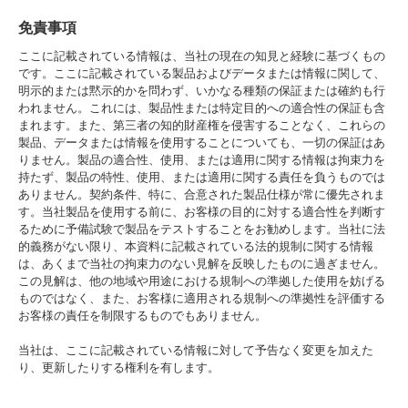
免責事項
ここに記載されている情報は、当社の現在の知見と経験に基づくもの
です。ここに記載されている製品およびデータまたは情報に関して、
明示的または黙示的かを問わず、いかなる種類の保証または確約も行
われません。これには、製品性または特定目的への適合性の保証も含
まれます。また、第三者の知的財産権を侵害することなく、これらの
製品、データまたは情報を使用することについても、一切の保証はあ
りません。製品の適合性、使用、または適用に関する情報は拘束力を
持たず、製品の特性、使用、または適用に関する責任を負うものでは
ありません。契約条件、特に、合意された製品仕様が常に優先されま
す。当社製品を使用する前に、お客様の目的に対する適合性を判断す
るために予備試験で製品をテストすることをお勧めします。当社に法
的義務がない限り、本資料に記載されている法的規制に関する情報
は、あくまで当社の拘束力のない見解を反映したものに過ぎません。
この見解は、他の地域や用途における規制への準拠した使用を妨げる
ものではなく、また、お客様に適用される規制への準拠性を評価する
お客様の責任を制限するものでもありません。
当社は、ここに記載されている情報に対して予告なく変更を加えた
り、更新したりする権利を有します。