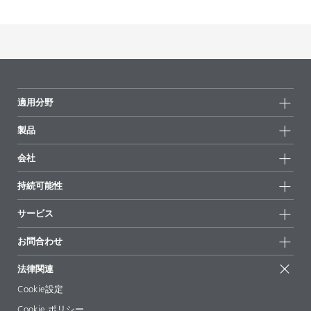
適用分野
製品
製品グループ
会社
全製品
会社情報
持続可能性
ハイライト
ニュース
持続可能性
サービス
拠点と販売代理店
持続可能な製品
お問合せ
展示会 & イベント
お問合わせ
サクセスストーリー
配合の出発点
経営陣
お問合せ先
EcoVadis
法律関連
論文記事
キャリア
BYKinside
証明書
Cookie設定
ebooks(電子書籍)
フォロー
Cookie ポリシー