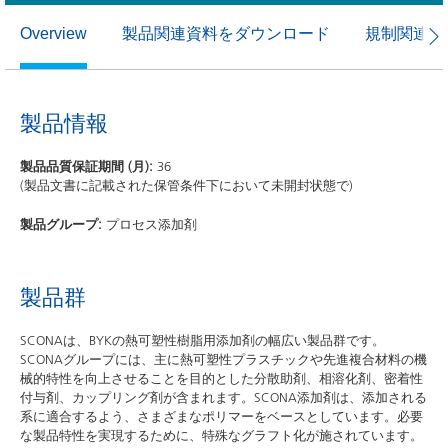
製品関連資料をダウンロード
規制関連資
Overview
製品情報
製品品質保証期間 (月):
36
(製品文書に記載された保管条件下において未開封状態で)
製品グループ:
プロセス添加剤
製品群
SCONAは、BYKの熱可塑性樹脂用添加剤の幅広い製品群です。
SCONAグループには、主に熱可塑性プラスチックや先進複合材料の機
械的特性を向上させることを目的とした分散助剤、相溶化剤、密着性
付与剤、カップリング剤が含まれます。SCONA添加剤は、添加される
系に適合するよう、さまざまなポリマーをベースとしています。必要
な製品特性を実現するために、特殊なグラフト化が施されています。