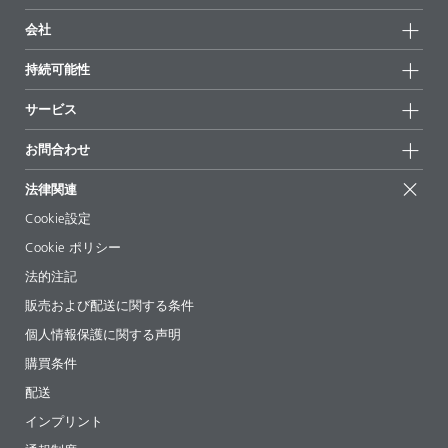
製品グループ
会社
全製品
会社情報
持続可能性
ハイライト
ニュース
持続可能性
サービス
拠点と販売代理店
持続可能な製品
お問合せ
展示会 & イベント
お問合わせ
サクセスストーリー
配合の出発点
経営陣
お問合せ先
EcoVadis
法律関連
論文記事
キャリア
BYKinside
証明書
Cookie設定
ebooks(電子書籍)
フォロー
Cookie ポリシー
法令情報
法的注記
添加剤ガイドアプリ
販売および配送に関する条件
ビデオ
個人情報保護に関する声明
ダウンロード
購買条件
配送
インプリント