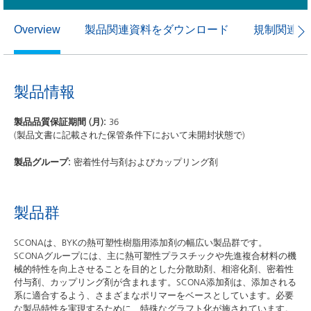
製品関連資料をダウンロード
規制関連資
Overview
製品情報
製品品質保証期間 (月):
36
(製品文書に記載された保管条件下において未開封状態で)
製品グループ:
密着性付与剤およびカップリング剤
製品群
SCONAは、BYKの熱可塑性樹脂用添加剤の幅広い製品群です。
SCONAグループには、主に熱可塑性プラスチックや先進複合材料の機
械的特性を向上させることを目的とした分散助剤、相溶化剤、密着性
付与剤、カップリング剤が含まれます。SCONA添加剤は、添加される
系に適合するよう、さまざまなポリマーをベースとしています。必要
な製品特性を実現するために、特殊なグラフト化が施されています。