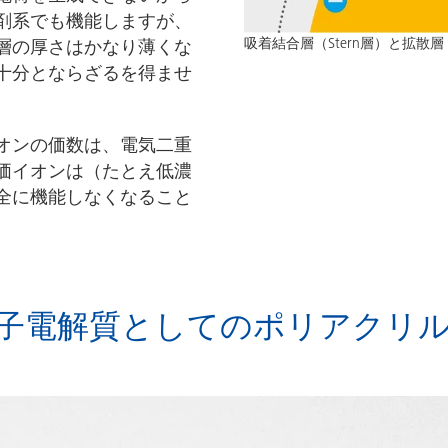
剤系でも機能しますが、
吸着結合層（Stern層）と拡散層
層の厚さはかなり薄くな
十分とならざるを得ませ
オンの価数は、電気二重
価イオンは（たとえ低濃
全に機能しなくなること
子電解質としてのポリアクリ