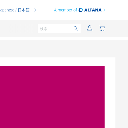
Japanese / 日本語
A member of
粉体塗料
印刷インキ
PVCコンパウンド
PVCプラスチゾル
熱可塑性プラスチック
熱硬化性プラスチック