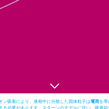
オン吸着により、液相中に分散した固体粒子は
電荷
を帯
する必要があります。スターンのモデルに従い、吸着結