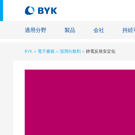
適用分野
製品
会社
持続
BYK
電子書籍
湿潤分散剤
静電反発安定化
適用分野別の推奨製品
適用分野別の推奨製品
建設材料
接着剤およびシーリング材
エネルギ
建築塗料
ファイバ
自動車・車両用塗料
床用塗料
自動車補修塗料
鋳造およ
缶コーティング
一般工業