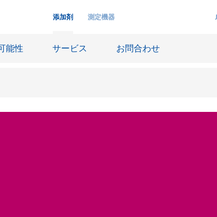
添加剤
測定機器
可能性
サービス
お問合わせ
インクジェットインキ
ー貯蔵
皮革仕上げとコーティング生地
ーサイジング
潤滑油および離型
防食および船舶塗料
び耐火
オイル&ガス分野
用塗料
紙コーティング