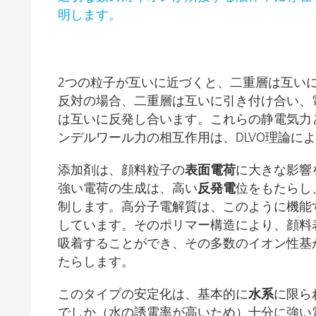
明します。
2つの粒子が互いに近づくと、二重層は互い
反対の場合、二重層は互いに引き付け合い、
は互いに反発し合います。これらの静電気力
ンデルワール力の相互作用は、DLVO理論に
添加剤は、顔料粒子の
表面電荷
に大きな影響
強い電荷の生成は、高い
反発電
位をもたらし
制します。高分子電解質は、このように機能
しています。そのポリマー構造により、顔料
吸着することができ、その多数のイオン性基
たらします。
このタイプの安定化は、基本的に
水系
に限ら
でしか（水の誘電率が高いため）十分に強い