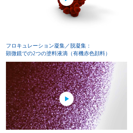
フロキュレーション凝集／脱凝集：
顕微鏡での2つの塗料液滴（有機赤色顔料）