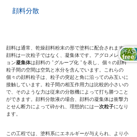
顔料分散
顔料は通常、乾燥顔料粉末の形で塗料に配合されます。
顔料は一次粒子ではなく、凝集体です。アグロメレーシ
ョン
凝集体
は顔料の "グループ化 "を表し、個々の顔料
粒子間の空間は空気と水分を含んでいます。これらの
個々の顔料粒子は、粒子の突起と角に沿ってのみ互いに
接触しています。粒子間の相互作用力は比較的小さいの
で、そのような力は従来の分散機によって打ち勝つこと
ができます。顔料分散液の場合、顔料の凝集体は衝撃力
とせん断力によって砕かれ、理想的には一
次粒子
になり
ます。
この工程では、塗料系にエネルギーが与えられ、より小