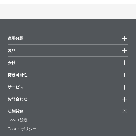
適用分野
製品
製品グループ
会社
全製品
会社情報
持続可能性
ハイライト
ニュース
持続可能性
サービス
拠点と販売代理店
持続可能な製品
お問合せ
展示会 & イベント
お問合わせ
サクセスストーリー
配合の出発点
経営陣
お問合せ先
EcoVadis
法律関連
論文記事
キャリア
BYKinside
証明書
Cookie設定
ebooks(電子書籍)
フォロー
Cookie ポリシー
法令情報