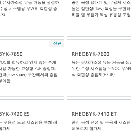
 유사가소성 유동 거동을 생성하
중간 극성 용매계 및 무용제 시
 수성 시스템용 무VOC 회합성 증
높은 점탄성(flow) 특성을 구현
R)
리튬 염 무첨가 액상 유동성 조정
신규
BYK-7650
RHEOBYK-7600
VOC를 함유하고 있지 않은 수계
높은 유사가소성 유동 거동을 
사용 가능한 고상형 PUR 증점제.
위한 수성 시스템용 무VOC 무AP
력(Low shaer) 구간에서의 증점
석 회합성 증점제(HEUR)
부여함.
YK-7420 ES
RHEOBYK-7410 ET
는 수용성 도료 시스템용 액체 레
중간 극성 유성 및 무용제 시스템
첨가제
레오로지 첨가제