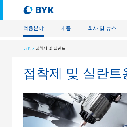
적용분야
제품
회사 및 뉴스
BYK
접착제 및 실란트
적용분야에 따른 제품 추천
접착제 및 실란트
적용분야에 따른 제품 추천
건축물용 
접착제 및 실란트
에너지 저
건축용 도료
섬유 사이
자동차 OEM 도료
바닥재용 
자동차 보수용 도료
주물 및 
제관용 도료
공업용 도