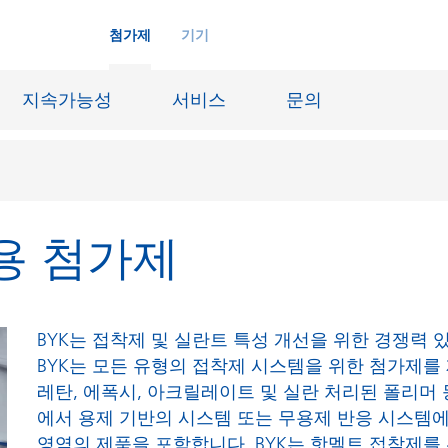
첨가제
기기
지속가능성
서비스
문의
용 첨가제
화학재료
잉크젯 잉크
장시스템
가죽 마감 및 코팅된 직물
징
윤활유 및 이형제
BYK는 접착제 및 실란트 특성 개선을 위한 경쟁력 
도료
선박 및 중방식용 도료
BYK는 모든 유형의 접착제 시스템을 위한 첨가제를
레탄, 에폭시, 아크릴레이트 및 실란 처리된 폴리머 
내화물
Oil & Gas 분야
에서 용제 기반의 시스템 또는 무용제 반응 시스템에
료
종이 코팅
영역의 제품을 포함합니다. BYK는 핫멜트 접착제를