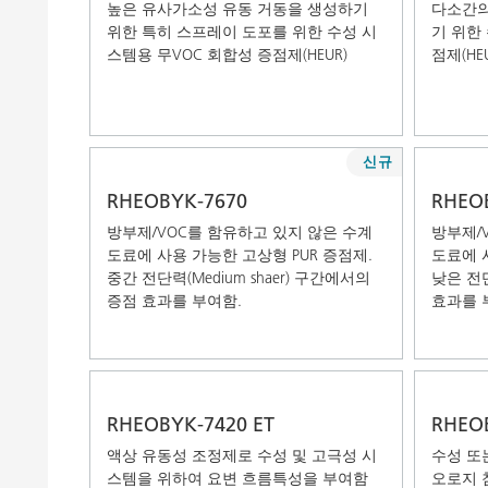
높은 유사가소성 유동 거동을 생성하기
다소간의
위한 특히 스프레이 도포를 위한 수성 시
기 위한
스템용 무VOC 회합성 증점제(HEUR)
점제(HEU
신규
RHEOBYK-7670
RHEO
방부제/VOC를 함유하고 있지 않은 수계
방부제/
도료에 사용 가능한 고상형 PUR 증점제.
도료에 
중간 전단력(Medium shaer) 구간에서의
낮은 전단
증점 효과를 부여함.
효과를 
RHEOBYK-7420 ET
RHEOB
액상 유동성 조정제로 수성 및 고극성 시
수성 또
스템을 위하여 요변 흐름특성을 부여함
오로지 