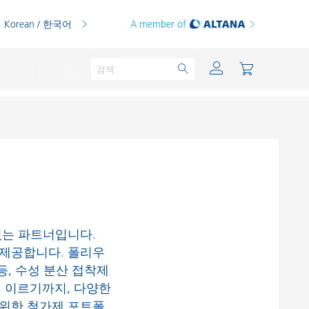
Korean / 한국어
A member of
분체용 도료
인쇄 잉크
PVC 컴파운드
있는 파트너입니다.
PVC 플라스티졸
 제공합니다. 폴리우
등, 수성 분산 접착제
열가소성 수지
 이르기까지, 다양한
열경화성 수지
 위한 첨가제 포트폴