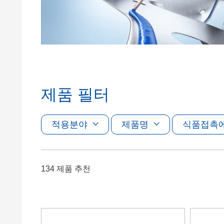
Clay 촉매(Clay Catalyst)
홈 케어 및
PCM 도료
제품 필터
적용분야
제품명
식품접촉
134 제품 추천