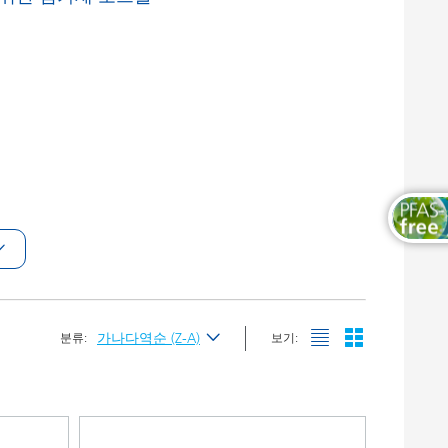
목공용 도료
가나다역순 (Z-A)
분류:
보기:
최신순
가나다순 (A-Z)
가나다역순 (Z-A)