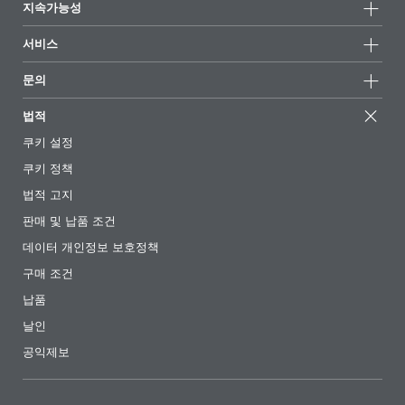
지속가능성
하이라이트
뉴스
지속가능성
서비스
언론 및 미디어
지속가능한 제품
전문가에게 물어보세요
소재지 및 판매점
문의
성공 사례
추천 배합
전시회 및 이벤트
문의하기
EcoVadis
법적
기사
경영팀
BYKinside
인증서
쿠키 설정
전자책
경력
쿠키 정책
규제 현황
팔로우하기
법적 고지
첨가제 안내 앱
판매 및 납품 조건
동영상
데이터 개인정보 보호정책
다운로드
구매 조건
납품
날인
공익제보