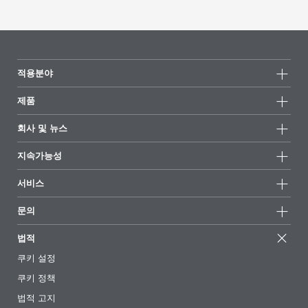
적용분야
제품
제품군
회사 및 뉴스
모든제품
회사 정보
지속가능성
하이라이트
뉴스
지속가능성
서비스
언론 및 미디어
지속가능한 제품
전문가에게 물어보세요
소재지 및 판매점
문의
성공 사례
추천 배합
전시회 및 이벤트
문의하기
EcoVadis
법적
기사
경영팀
BYKinside
인증서
쿠키 설정
전자책
경력
쿠키 정책
규제 현황
팔로우하기
법적 고지
첨가제 안내 앱