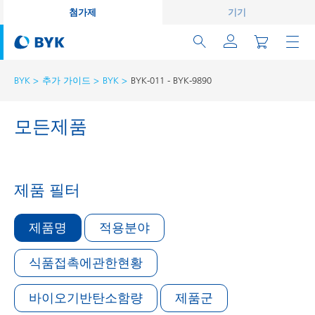
첨가제
기기
BYK
추가 가이드
BYK
BYK-011 - BYK-9890
모든제품
제품 필터
제품명
적용분야
식품접촉에관한현황
바이오기반탄소함량
제품군