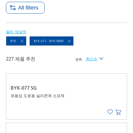
All filters
필터 재설정
BYK
BYK-011 - BYK-9890
227 제품 추천
최신순
분류:
최신순
가나다순 (A-Z)
BYK-077 SG
가나다역순 (Z-A)
유용성 도료용 실리콘계 소포제