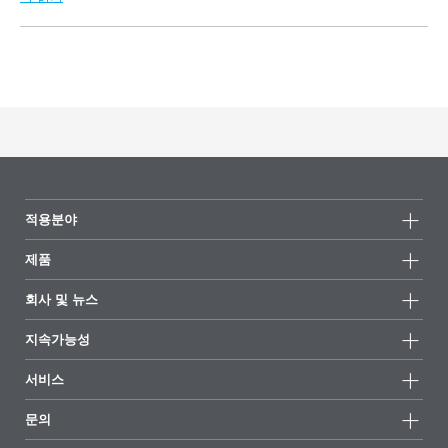
적용분야
제품
제품군
회사 및 뉴스
모든제품
회사 정보
지속가능성
하이라이트
뉴스
지속가능성
서비스
언론 및 미디어
지속가능한 제품
전문가에게 물어보세요
소재지 및 판매점
문의
성공 사례
추천 배합
전시회 및 이벤트