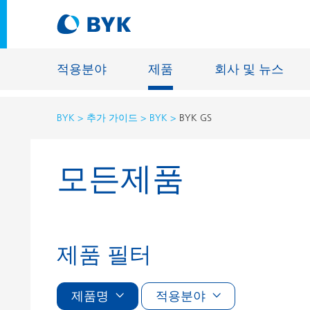
적용분야
제품
회사 및 뉴스
BYK
추가 가이드
BYK
BYK GS
적용분야에 따른 제품 추천
모든제품
적용분야에 따른 제품 추천
건축물용 
접착제 및 실란트
에너지 저
건축용 도료
섬유 사이
자동차 OEM 도료
바닥재용 
제품 필터
자동차 보수용 도료
주물 및 
제관용 도료
제품명
적용분야
공업용 도