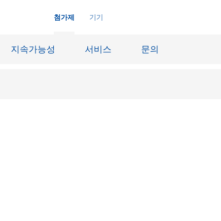
첨가제
기기
지속가능성
서비스
문의
화학재료
잉크젯 잉크
장시스템
가죽 마감 및 코팅된 직물
징
윤활유 및 이형제
도료
선박 및 중방식용 도료
내화물
Oil & Gas 분야
료
종이 코팅