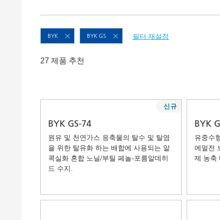
Clay 촉매(Clay Catalyst)
홈 케어 및
PCM 도료
BYK
BYK GS
필터 재설정
27 제품 추천
신규
BYK GS-74
BYK G
원유 및 천연가스 응축물의 탈수 및 탈염
유중수형
을 위한 탈유화 하는 배합에 사용되는 알
에멀전 
콕실화 혼합 노닐/부틸 페놀-포름알데히
제 농축
드 수지.