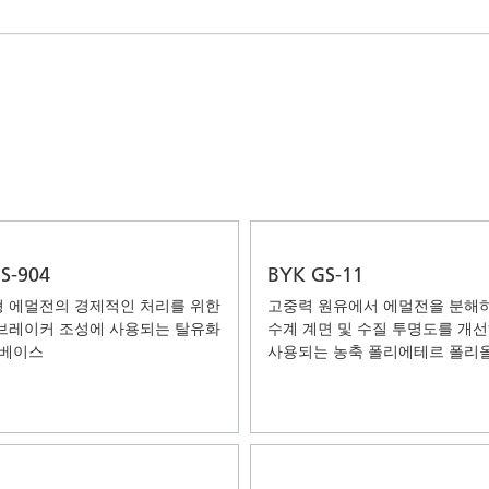
 I&I(산업용 및 기관, 보호시설용
퍼스널 케어
S-904
BYK GS-11
 에멀전의 경제적인 처리를 위한
고중력 원유에서 에멀전을 분해하
브레이커 조성에 사용되는 탈유화
수계 계면 및 수질 투명도를 개선
 베이스
사용되는 농축 폴리에테르 폴리