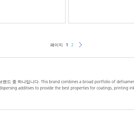
페이지
1
2
This brand combines a broad portfolio of defoamers and air r
persing additives to provide the best properties for coatings, printing ink