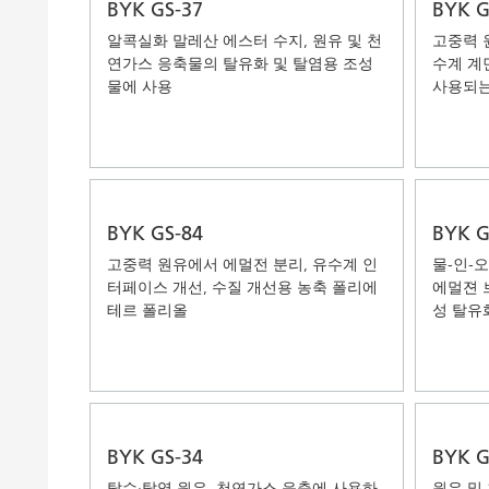
BYK GS-37
BYK G
알콕실화 말레산 에스터 수지, 원유 및 천
고중력 
연가스 응축물의 탈유화 및 탈염용 조성
수계 계
물에 사용
사용되는
BYK GS-84
BYK G
고중력 원유에서 에멀전 분리, 유수계 인
물-인-
터페이스 개선, 수질 개선용 농축 폴리에
에멀젼 
테르 폴리올
성 탈유
BYK GS-34
BYK G
탈수·탈염 원유, 천연가스 응축에 사용하
원유 및