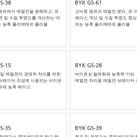
S-38
BYK GS-61
원유에서 에멀전을 분해하고, 유
고비중 원유의 에멀전 분리, 유·
면 및 수질 투명도를 개선하는 데
페이스 개선 및 수질 투명도 향상
 농축 폴리에테르 폴리올
되는 농축 폴리에테르 폴리올
S-15
BYK GS-28
오일 에멀젼의 경제적 처리를 위한
비이온성 탈유화제 농축액 기반,
브레이커 조성에 사용되는 비이온
에멀전 처리용 에멀전 브레이커
화제 농축 베이스
S-35
BYK GS-39
 천연가스 콘덴세이트의 탈수·탈
원유 및 천연가스 콘덴세이트의 