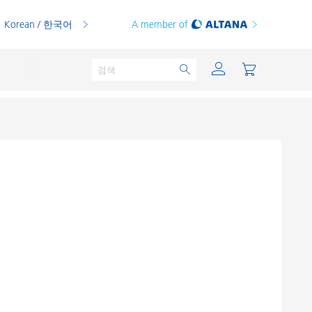
Korean / 한국어
A member of
분체용 도료
인쇄 잉크
PVC 컴파운드
PVC 플라스티졸
열가소성 수지
열경화성 수지