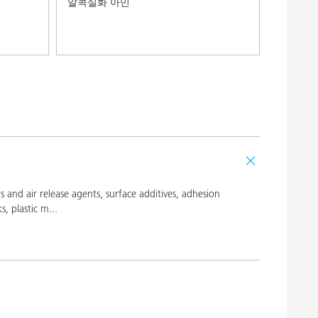
알콕실화 아민
elease agents, surface additives, adhesion
s, plastic m
...