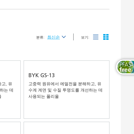
목공용 도료
최신순
분류:
보기:
최신순
가나다순 (A-Z)
가나다역순 (Z-A)
BYK GS-13
고, 유
고중력 원유에서 에멀전을 분해하고, 유
하는 데
수계 계면 및 수질 투명도를 개선하는 데
올
사용되는 폴리올