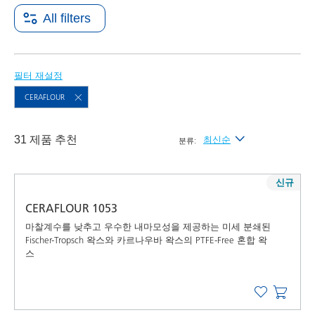
All filters
필터 재설정
CERAFLOUR
31 제품 추천
최신순
분류:
최신순
신규
가나다순 (A-Z)
CERAFLOUR 1053
가나다역순 (Z-A)
마찰계수를 낮추고 우수한 내마모성을 제공하는 미세 분쇄된
Fischer-Tropsch 왁스와 카르나우바 왁스의 PTFE-Free 혼합 왁
스