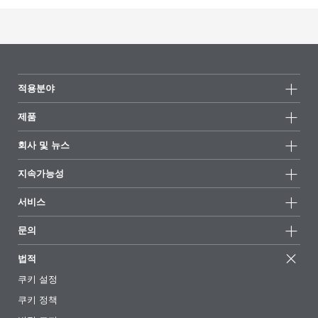
적용분야
제품
제품군
회사 및 뉴스
모든제품
회사 정보
지속가능성
하이라이트
뉴스
지속가능성
서비스
언론 및 미디어
지속가능한 제품
전문가에게 물어보세요
소재지 및 판매점
문의
성공 사례
추천 배합
전시회 및 이벤트
문의하기
EcoVadis
법적
기사
경영팀
BYKinside
인증서
쿠키 설정
전자책
경력
쿠키 정책
규제 현황
팔로우하기