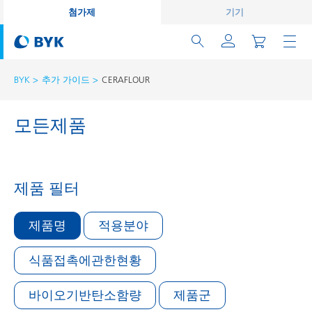
첨가제
기기
BYK
추가 가이드
CERAFLOUR
모든제품
제품 필터
제품명
적용분야
식품접촉에관한현황
바이오기반탄소함량
제품군