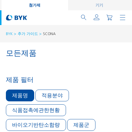
첨가제
기기
BYK
추가 가이드
SCONA
모든제품
제품 필터
제품명
적용분야
식품접촉에관한현황
바이오기반탄소함량
제품군