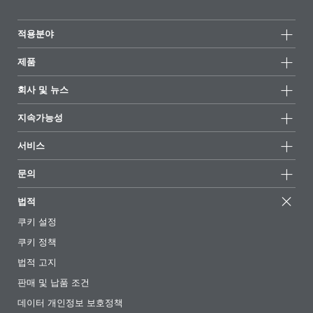
적용분야
제품
제품군
회사 및 뉴스
모든제품
회사 정보
지속가능성
하이라이트
뉴스
지속가능성
서비스
언론 및 미디어
지속가능한 제품
전문가에게 물어보세요
소재지 및 판매점
문의
성공 사례
추천 배합
전시회 및 이벤트
문의하기
EcoVadis
법적
기사
경영팀
BYKinside
인증서
쿠키 설정
전자책
경력
쿠키 정책
규제 현황
팔로우하기
법적 고지
첨가제 안내 앱
판매 및 납품 조건
동영상
데이터 개인정보 보호정책
다운로드